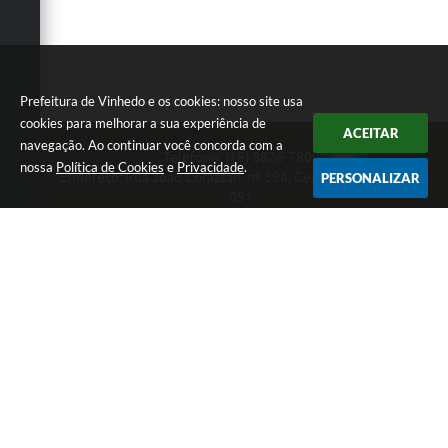
Prefeitura de Vinhedo e os cookies: nosso site usa
cookies para melhorar a sua experiência de
ACEITAR
navegação. Ao continuar você concorda com a
Telefone: (19) 3826-7800
nossa
Política de Cookies
e
Privacidade
.
Endereço: Rua João Corazzari, nº 394, Centro | CEP: 13280-
PERSONALIZAR
091
Atendimento das 8 às 17 horas, de segunda a sexta-feira
CNPJ: 46.446.696/0001-85
Prefeitura de Vinhedo
Versão do Sistema:
3.5.3 - 19/06/2026
Portal atualizado em:
05/08/2026 17:31
Dados Abertos
Copyright Instar - 2006-2026. Todos os direitos