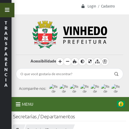
Login / Cadastro
T
R
A
N
S
P
A
R
Acessibilidade
Ê
N
C
I
A
Acompanhe-nos:
MENU
Secretarias / Departamentos
A Prefeitura