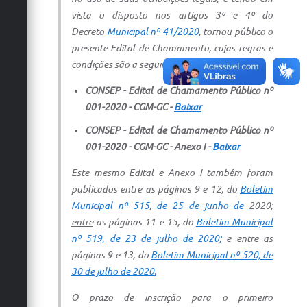
vista o disposto nos artigos 3º e 4º do
Defesa Civil
Decreto
Municipal nº 41/2020
, tornou público o
Convênios Terceiro Setor
presente Edital de Chamamento, cujas regras e
condições são a seguir apresentadas:
Sistema de Protocolo
CONSEP - Edital de Chamamento Público nº
Poupatempo
001-2020 - CGM-GC -
Baixar
CONSEP - Edital de Chamamento Público nº
Fala.BR
001-2020 - CGM-GC - Anexo I -
Baixar
Listagem dos CEPs de Vinhedo
Este mesmo Edital e Anexo I também foram
Acesso à Informação
publicados entre as páginas 9 e 12, do
Boletim
Municipal nº 515, de 25 de junho de
2020;
Contratos
entre
as páginas 11 e 15, do
Boletim Municipal
nº 519, de 23 de julho de 2020;
e entre as
Associação dos Servidores Públicos Municipais de
páginas 9 e 13, do
Boletim Municipal nº 520, de
Vinhedo
30 de julho de 2020.
Audiências Públicas
O prazo de inscrição para o primeiro