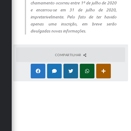
Carta de Serviços
chamamento ocorreu entre 1º de julho de 2020
e encerrou-se em 31 de julho de 2020,
Arquivos para Download
impreterivelmente. Pelo fato de ter havido
apenas uma inscrição, em breve serão
Galeria de Vídeos
divulgadas novas informações.
Contas Públicas
Legislação
COMPARTILHAR
Links Úteis
Serviços Online