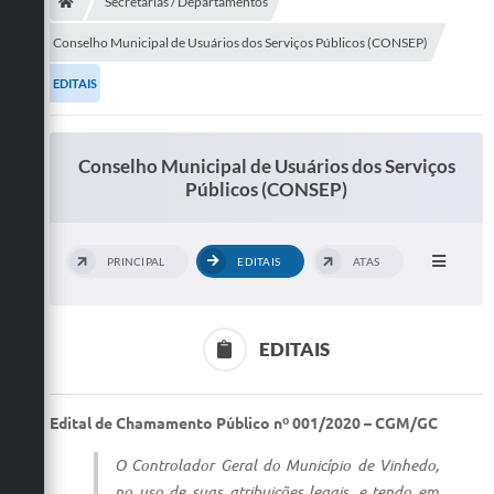
Secretarias
Secretarias / Departamentos
Conselho Municipal de Usuários dos Serviços Públicos (CONSEP)
Telefones
EDITAIS
Licitações
Transparência
Conselho Municipal de Usuários dos Serviços
Públicos (CONSEP)
Concursos e Processos Seletivos
Inclusão e Acessibilidade
PRINCIPAL
EDITAIS
ATAS
Tributos Online
Cidadão
EDITAIS
Transporte Coletivo Municipal (Horários e
Itinerários)
Edital de Chamamento Público nº 001/2020 – CGM/GC
Normas e Legislação
O Controlador Geral do Município de Vinhedo,
Diário Oficial
no uso de suas atribuições legais, e tendo em