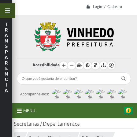
Login / Cadastro
T
R
A
N
S
P
A
R
Acessibilidade
Ê
N
C
I
A
Acompanhe-nos:
MENU
Secretarias / Departamentos
A Prefeitura