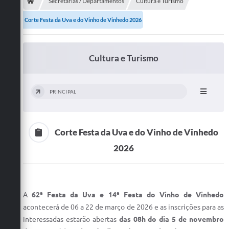
Secretarias
Secretarias / Departamentos
Cultura e Turismo
Corte Festa da Uva e do Vinho de Vinhedo 2026
Telefones
Licitações
Cultura e Turismo
Transparência
Concursos e Processos Seletivos
PRINCIPAL
Inclusão e Acessibilidade
Tributos Online
Corte Festa da Uva e do Vinho de Vinhedo
2026
Cidadão
Transporte Coletivo Municipal (Horários e
Itinerários)
A
62ª Festa da Uva e 14ª Festa do Vinho de Vinhedo
Normas e Legislação
acontecerá de 06 a 22 de março de 2026 e as inscrições para as
interessadas estarão abertas
das 08h do dia 5 de novembro
Diário Oficial