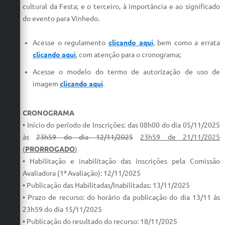
Carta de Serviços
cultural da Festa; e o terceiro, à importância e ao significado
do evento para Vinhedo.
Arquivos para Download
Acesse o regulamento
clicando aqui
, bem como a errata
Galeria de Vídeos
clicando aqui
, com atenção para o cronograma;
Contas Públicas
Acesse o modelo do termo de autorização de uso de
imagem
clicando aqui
.
Legislação
Links Úteis
CRONOGRAMA
• Início do período de Inscrições: das 08h00 do dia 05/11/2025
Serviços Online
às
23h59 do dia 12/11/2025
23h59 de 21/11/2025
(
PRORROGADO
)
• Habilitação e inabilitação das inscrições pela Comissão
Avaliadora (1ª Avaliação): 12/11/2025
• Publicação das Habilitadas/Inabilitadas: 13/11/2025
• Prazo de recurso: do horário da publicação do dia 13/11 às
23h59 do dia 15/11/2025
• Publicação do resultado do recurso: 18/11/2025