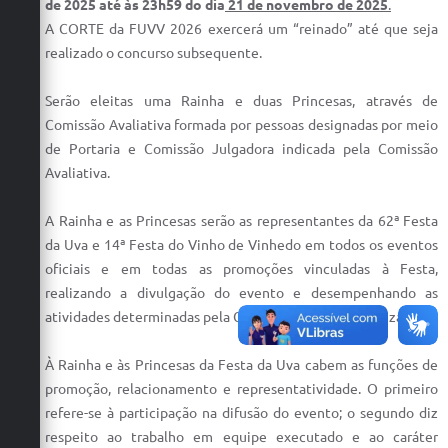
de 2025 até às 23h59 do dia
21 de novembro de 2025
.
Defesa Civil
A CORTE da FUVV 2026 exercerá um “reinado” até que seja
realizado o concurso subsequente.
Convênios Terceiro Setor
Serão eleitas uma Rainha e duas Princesas, através de
Sistema de Protocolo
Comissão Avaliativa formada por pessoas designadas por meio
de Portaria e Comissão Julgadora indicada pela Comissão
Poupatempo
Avaliativa.
Fala.BR
A Rainha e as Princesas serão as representantes da 62ª Festa
Listagem dos CEPs de Vinhedo
da Uva e 14ª Festa do Vinho de Vinhedo em todos os eventos
oficiais e em todas as promoções vinculadas à Festa,
Acesso à Informação
realizando a divulgação do evento e desempenhando as
Contratos
atividades determinadas pela Comissão Central Organizadora.
Associação dos Servidores Públicos Municipais de
À Rainha e às Princesas da Festa da Uva cabem as funções de
Vinhedo
promoção, relacionamento e representatividade. O primeiro
refere-se à participação na difusão do evento; o segundo diz
Audiências Públicas
respeito ao trabalho em equipe executado e ao caráter