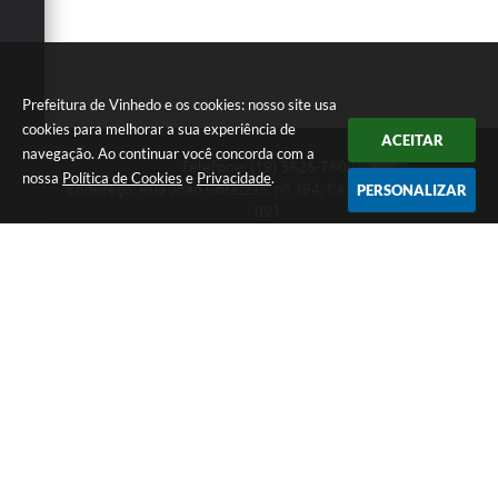
Prefeitura de Vinhedo e os cookies: nosso site usa
cookies para melhorar a sua experiência de
ACEITAR
navegação. Ao continuar você concorda com a
Telefone: (19) 3826-7800
nossa
Política de Cookies
e
Privacidade
.
Endereço: Rua João Corazzari, nº 394, Centro | CEP: 13280-
PERSONALIZAR
091
Atendimento das 8 às 17 horas, de segunda a sexta-feira
CNPJ: 46.446.696/0001-85
Prefeitura de Vinhedo
Versão do Sistema:
3.5.3 - 19/06/2026
Portal atualizado em:
07/08/2026 17:17
Dados Abertos
Copyright Instar - 2006-2026. Todos os direitos
reservados -
Instar Tecnologia