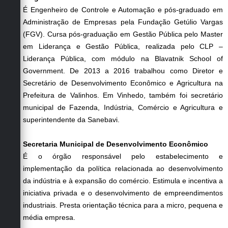
Carta de Serviços
É Engenheiro de Controle e Automação e pós-graduado em
Administração de Empresas pela Fundação Getúlio Vargas
Arquivos para Download
(FGV). Cursa pós-graduação em Gestão Pública pelo Master
Galeria de Vídeos
em Liderança e Gestão Pública, realizada pelo CLP –
Liderança Pública, com módulo na Blavatnik School of
Contas Públicas
Government. De 2013 a 2016 trabalhou como Diretor e
Secretário de Desenvolvimento Econômico e Agricultura na
Legislação
Prefeitura de Valinhos. Em Vinhedo, também foi secretário
municipal de Fazenda, Indústria, Comércio e Agricultura e
Links Úteis
superintendente da Sanebavi.
Serviços Online
Secretaria Municipal de Desenvolvimento Econômico
É o órgão responsável pelo estabelecimento e
implementação da política relacionada ao desenvolvimento
da indústria e à expansão do comércio. Estimula e incentiva a
iniciativa privada e o desenvolvimento de empreendimentos
industriais. Presta orientação técnica para a micro, pequena e
média empresa.