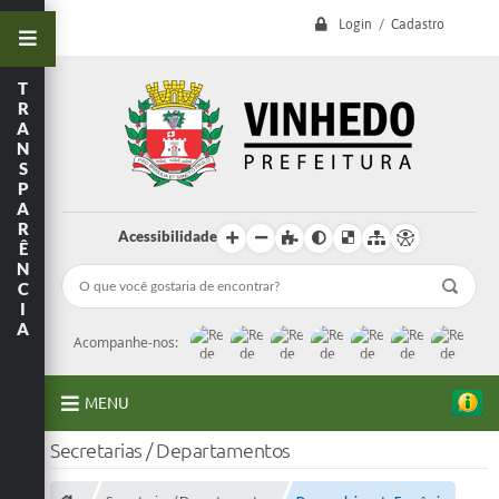
Login / Cadastro
T
R
A
N
S
P
A
R
Acessibilidade
Ê
N
C
I
A
Acompanhe-nos:
MENU
Secretarias / Departamentos
A Prefeitura