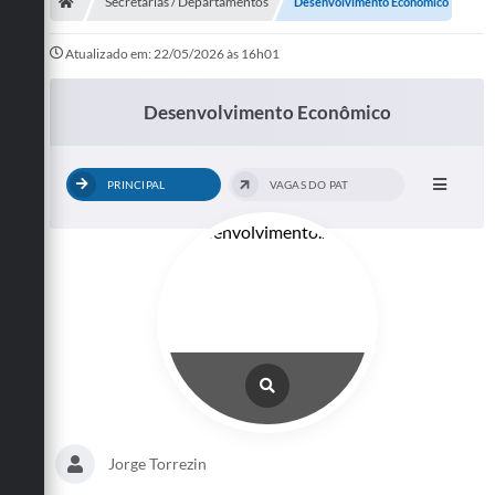
Secretarias
Secretarias / Departamentos
Desenvolvimento Econômico
Telefones
Atualizado em: 22/05/2026 às 16h01
Licitações
Desenvolvimento Econômico
Transparência
PRINCIPAL
VAGAS DO PAT
Concursos e Processos Seletivos
Inclusão e Acessibilidade
Tributos Online
Cidadão
Transporte Coletivo Municipal (Horários e
Itinerários)
Normas e Legislação
Jorge Torrezin
Diário Oficial