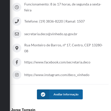
Funcionamento: 8 às 17 horas, de segunda a sexta-
Defesa Civil
feira
Convênios Terceiro Setor
Telefone: (19) 3836-8220 | Ramal: 1507
Sistema de Protocolo
secretaria.deco@vinhedo.sp.gov.br
Poupatempo
Rua Monteiro de Barros, nº 17, Centro, CEP 13280-
Fala.BR
08
Listagem dos CEPs de Vinhedo
https://www.facebook.com/secretaria.deco
Acesso à Informação
https://www.instagram.com/deco_vinhedo
Contratos
Associação dos Servidores Públicos Municipais de
Vinhedo
Avaliar Informação
Audiências Públicas
Jorge Torrezin