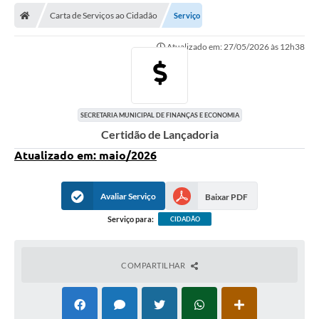
Secretarias
Carta de Serviços ao Cidadão
Serviço
Telefones
Atualizado em: 27/05/2026 às 12h38
Licitações
Transparência
SECRETARIA MUNICIPAL DE FINANÇAS E ECONOMIA
Concursos e Processos Seletivos
Certidão de Lançadoria
Inclusão e Acessibilidade
Atualizado em: maio/2026
Tributos Online
Avaliar Serviço
Baixar PDF
Cidadão
Serviço para:
CIDADÃO
Transporte Coletivo Municipal (Horários e
Itinerários)
COMPARTILHAR
Normas e Legislação
Diário Oficial