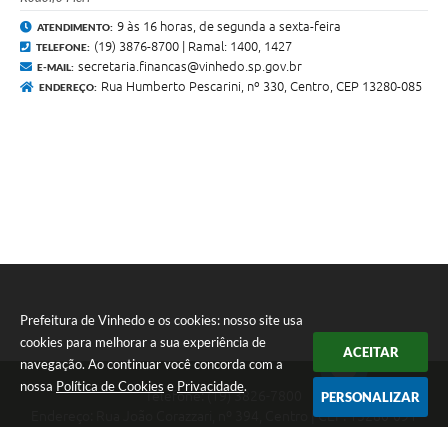
9 às 16 horas, de segunda a sexta-feira
ATENDIMENTO:
(19) 3876-8700 | Ramal: 1400, 1427
TELEFONE:
secretaria.financas@vinhedo.sp.gov.br
E-MAIL:
Rua Humberto Pescarini, nº 330, Centro, CEP 13280-085
ENDEREÇO:
Prefeitura de Vinhedo e os cookies: nosso site usa
cookies para melhorar a sua experiência de
ACEITAR
navegação. Ao continuar você concorda com a
nossa
Política de Cookies
e
Privacidade
.
Telefone: (19) 3826-7800
PERSONALIZAR
Endereço: Rua João Corazzari, nº 394, Centro | CEP: 13280-091
Atendimento das 8 às 17 horas, de segunda a sexta-feira