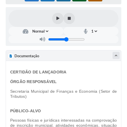
Defesa Civil
Convênios Terceiro Setor
Sistema de Protocolo
Poupatempo
Fala.BR
Documentação
Listagem dos CEPs de Vinhedo
CERTIDÃO DE LANÇADORIA
Acesso à Informação
ÓRGÃO RESPONSÁVEL
Contratos
Secretaria Municipal de Finanças e Economia (Setor de
Tributos)
Associação dos Servidores Públicos Municipais de
Vinhedo
PÚBLICO-ALVO
Audiências Públicas
Pessoas físicas e jurídicas interessadas na comprovação
de inscrição municipal, atividades econômicas, situação