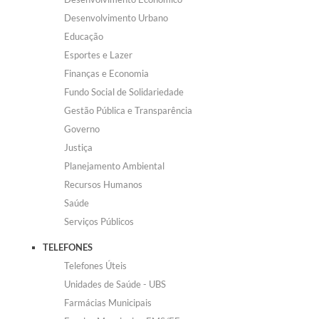
Desenvolvimento Urbano
Defesa Civil
Educação
Convênios Terceiro Setor
Esportes e Lazer
Finanças e Economia
Sistema de Protocolo
Fundo Social de Solidariedade
Poupatempo
Gestão Pública e Transparência
Governo
Fala.BR
Justiça
Planejamento Ambiental
Listagem dos CEPs de Vinhedo
Recursos Humanos
Acesso à Informação
Saúde
Serviços Públicos
Contratos
TELEFONES
Associação dos Servidores Públicos Municipais de
Vinhedo
Telefones Úteis
Unidades de Saúde - UBS
Audiências Públicas
Farmácias Municipais