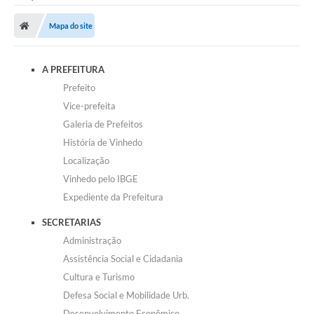
Secretarias
Mapa do site
Telefones
Licitações
A PREFEITURA
Prefeito
Transparência
Vice-prefeita
Concursos e Processos Seletivos
Galeria de Prefeitos
História de Vinhedo
Inclusão e Acessibilidade
Localização
Tributos Online
Vinhedo pelo IBGE
Expediente da Prefeitura
Cidadão
SECRETARIAS
Transporte Coletivo Municipal (Horários e
Administração
Itinerários)
Assistência Social e Cidadania
Normas e Legislação
Cultura e Turismo
Defesa Social e Mobilidade Urb.
Diário Oficial
Desenvolvimento Econômico