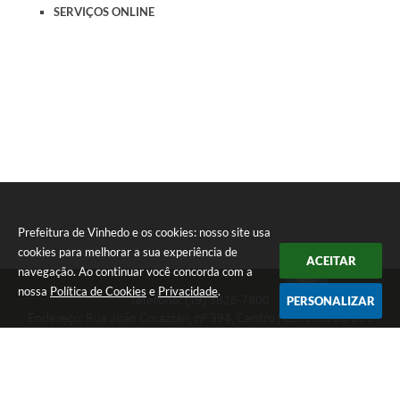
SERVIÇOS ONLINE
Prefeitura de Vinhedo e os cookies: nosso site usa
cookies para melhorar a sua experiência de
ACEITAR
navegação. Ao continuar você concorda com a
nossa
Política de Cookies
e
Privacidade
.
Telefone: (19) 3826-7800
PERSONALIZAR
Endereço: Rua João Corazzari, nº 394, Centro | CEP: 13280-091
Atendimento das 8 às 17 horas, de segunda a sexta-feira
CNPJ: 46.446.696/0001-85
Prefeitura de Vinhedo