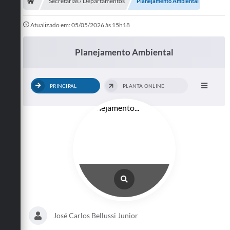
Secretarias
Secretarias / Departamentos
Planejamento Ambiental
Telefones
Atualizado em: 05/05/2026 às 15h18
Licitações
Planejamento Ambiental
Transparência
PRINCIPAL
PLANTA ONLINE
Concursos e Processos Seletivos
Inclusão e Acessibilidade
Tributos Online
Cidadão
Transporte Coletivo Municipal (Horários e
Itinerários)
Normas e Legislação
José Carlos Bellussi Junior
Diário Oficial