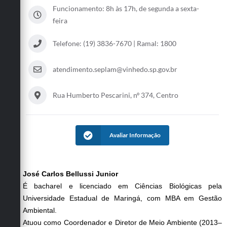
Funcionamento: 8h às 17h, de segunda a sexta-
Defesa Civil
feira
Convênios Terceiro Setor
Telefone: (19) 3836-7670 | Ramal: 1800
Sistema de Protocolo
atendimento.seplam@vinhedo.sp.gov.br
Poupatempo
Rua Humberto Pescarini, nº 374, Centro
Fala.BR
Listagem dos CEPs de Vinhedo
Avaliar Informação
Acesso à Informação
Contratos
José Carlos Bellussi Junior
Associação dos Servidores Públicos Municipais de
É bacharel e licenciado em Ciências Biológicas pela
Vinhedo
Universidade Estadual de Maringá, com MBA em Gestão
Audiências Públicas
Ambiental.
Atuou como Coordenador e Diretor de Meio Ambiente (2013–