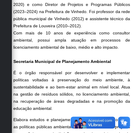
Carta de Serviços
2020) e como Diretor de Projetos e Programas Públicos
(2023–2024) na Prefeitura de Vinhedo. Foi professor da rede
Arquivos para Download
pública municipal de Vinhedo (2012) e assistente técnico da
Prefeitura de Louveira (2010–2012).
Galeria de Vídeos
Com mais de 10 anos de experiência como consultor
Contas Públicas
ambiental, possui ampla atuação em processos de
licenciamento ambiental de baixo, médio e alto impacto.
Legislação
Secretaria Municipal de Planejamento Ambiental
Links Úteis
É o órgão responsável por desenvolver e implementar
Serviços Online
políticas voltadas à preservação do meio ambiente, à
sustentabilidade e ao bem-estar animal em nível local. Atua
na gestão de resíduos sólidos, no licenciamento ambiental,
na recuperação de áreas degradadas e na promoção da
educação ambiental.
Elabora estudos e planejamentos estratégicos para orientar
as políticas públicas ambientais, além de coordenar projetos