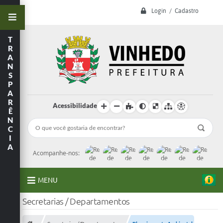
Login / Cadastro
T
R
A
N
S
P
A
R
Acessibilidade
Ê
N
C
I
A
Acompanhe-nos:
MENU
Secretarias / Departamentos
A Prefeitura