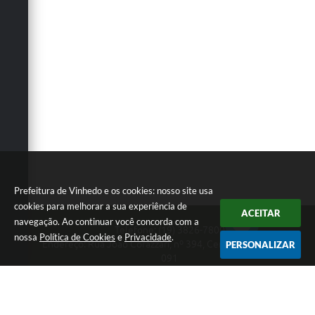
Prefeitura de Vinhedo e os cookies: nosso site usa
cookies para melhorar a sua experiência de
ACEITAR
navegação. Ao continuar você concorda com a
Telefone: (19) 3826-7800
nossa
Política de Cookies
e
Privacidade
.
Endereço: Rua João Corazzari, nº 394, Centro | CEP: 13280-
PERSONALIZAR
091
Atendimento das 8 às 17 horas, de segunda a sexta-feira
CNPJ: 46.446.696/0001-85
Prefeitura de Vinhedo