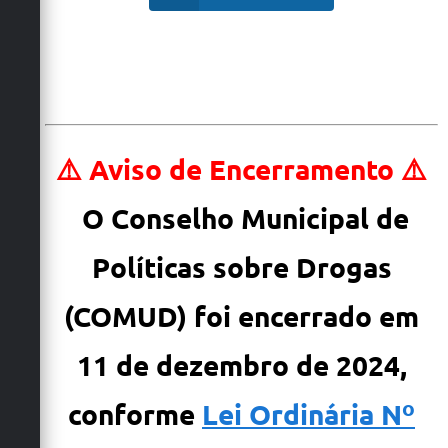
Carta de Serviços
Arquivos para Download
Galeria de Vídeos
Contas Públicas
⚠️ Aviso de Encerramento
⚠️
Legislação
O Conselho Municipal de
Links Úteis
Serviços Online
Políticas sobre Drogas
(COMUD)
foi encerrado em
11 de dezembro de 2024,
conforme
Lei Ordinária Nº