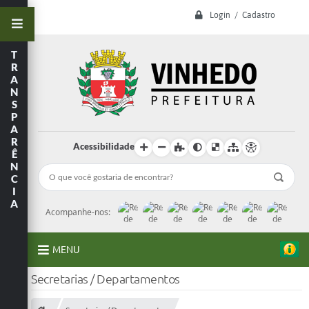
Login / Cadastro
T
R
A
N
S
P
A
R
Acessibilidade
Ê
N
C
I
A
Acompanhe-nos:
MENU
Secretarias / Departamentos
A Prefeitura