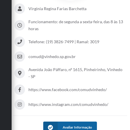
Defesa Civil
Virginia Regina Farias Barchetta
Convênios Terceiro Setor
Funcionamento: de segunda a sexta-feira, das 8 às 13
horas
Sistema de Protocolo
Telefone: (19) 3826-7499 | Ramal: 3019
Poupatempo
Fala.BR
comud@vinhedo.sp.gov.br
Listagem dos CEPs de Vinhedo
Avenida João Páffaro, nº 1615, Pinheirinho, Vinhedo
- SP
Acesso à Informação
https://www.facebook.com/comudvinhedo/
Contratos
Associação dos Servidores Públicos Municipais de
https://www.instagram.com/comudvinhedo/
Vinhedo
Audiências Públicas
Avaliar Informação