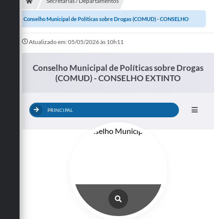
Secretarias
Secretarias / Departamentos
Conselho Municipal de Políticas sobre Drogas (COMUD) - CONSELHO
Telefones
EXTINTO
Licitações
Atualizado em: 05/05/2026 às 10h11
Transparência
Conselho Municipal de Políticas sobre Drogas
(COMUD) - CONSELHO EXTINTO
Concursos e Processos Seletivos
Inclusão e Acessibilidade
PRINCIPAL
Tributos Online
Cidadão
Transporte Coletivo Municipal (Horários e
Itinerários)
Normas e Legislação
Diário Oficial