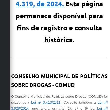
4.319, de 2024.
Esta página
permanece disponível para
fins de registro e consulta
histórica.
CONSELHO MUNICIPAL DE POLÍTICAS
SOBRE DROGAS - COMUD
O Conselho Municipal de Políticas sobre Drogas (
COMUD
) foi
criado pela
Lei nº 3.413/2011
. Consulte também a
Lei nº
3.628/2014
, que altera os arts. 2º, 3º e 6º da
Lei nº