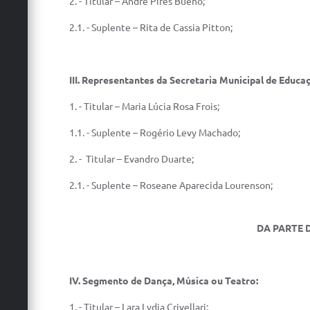
2. - Titular – André Pires Bueno;
2.1. - Suplente – Rita de Cassia Pitton;
III.
Representantes da Secretaria Municipal de Educaç
1. - Titular – Maria Lúcia Rosa Frois;
1.1. - Suplente – Rogério Levy Machado;
2. - Titular – Evandro Duarte;
2.1. - Suplente – Roseane Aparecida Lourenson;
DA PARTE DA
IV.
Segmento de Dança, Música ou Teatro:
1. - Titular – Lara Lydia Crivellari;