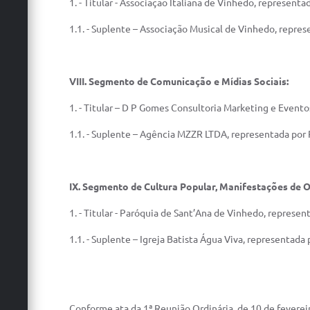
1. - Titular - Associação Italiana de Vinhedo, representad
1.1. - Suplente – Associação Musical de Vinhedo, repre
VIII.
Segmento de Comunicação e Mídias Sociais:
1. - Titular – D P Gomes Consultoria Marketing e Event
1.1. - Suplente – Agência MZZR LTDA, representada por
IX.
Segmento de Cultura Popular, Manifestações de Or
1. - Titular - Paróquia de Sant’Ana de Vinhedo, represe
1.1. - Suplente – Igreja Batista Água Viva, representada 
Conforme ata da 1ª Reunião Ordinária, de 10 de feverei