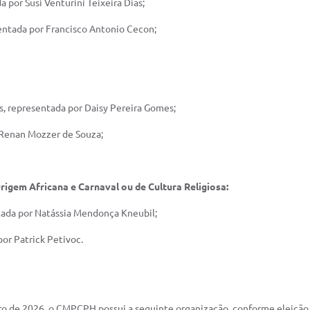
a por Susi Venturini Teixeira Dias;
sentada por Francisco Antonio Cecon;
os, representada por Daisy Pereira Gomes;
 Renan Mozzer de Souza;
igem Africana e Carnaval ou de Cultura Religiosa:
ntada por Natássia Mendonça Kneubil;
por Patrick Petivoc.
ro de 2026, o CMPCPH possui a seguinte organização, conforme eleição 