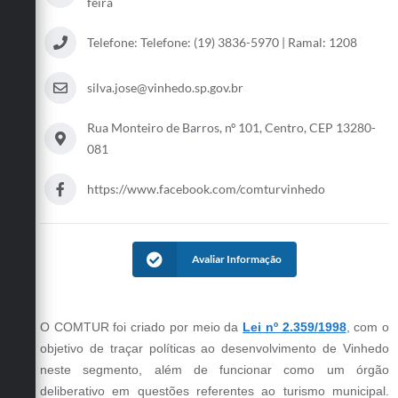
feira
Defesa Civil
Telefone: Telefone: (19) 3836-5970 | Ramal: 1208
Convênios Terceiro Setor
silva.jose@vinhedo.sp.gov.br
Sistema de Protocolo
Rua Monteiro de Barros, nº 101, Centro, CEP 13280-
Poupatempo
081
Fala.BR
https://www.facebook.com/comturvinhedo
Listagem dos CEPs de Vinhedo
Acesso à Informação
Avaliar Informação
Contratos
Associação dos Servidores Públicos Municipais de
O COMTUR foi criado por meio da
Lei nº 2.359/1998
, com o
Vinhedo
objetivo de traçar políticas ao desenvolvimento de Vinhedo
Audiências Públicas
neste segmento, além de funcionar como um órgão
deliberativo em questões referentes ao turismo municipal.