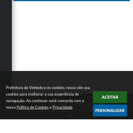
Prefeitura de Vinhedo e os cookies: nosso site usa
cookies para melhorar a sua experiência de
ACEITAR
navegação. Ao continuar você concorda com a
Telefone: (19) 3826-7800
nossa
Política de Cookies
e
Privacidade
.
Endereço: Rua João Corazzari, nº 394, Centro | CEP: 13280-
PERSONALIZAR
091
Atendimento das 8 às 17 horas, de segunda a sexta-feira
CNPJ: 46.446.696/0001-85