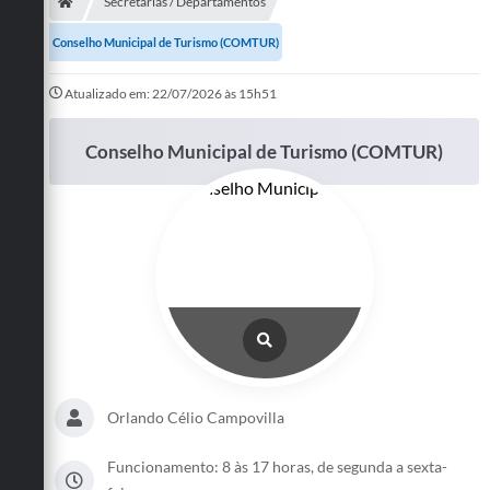
Secretarias
Secretarias / Departamentos
Conselho Municipal de Turismo (COMTUR)
Telefones
Licitações
Atualizado em: 22/07/2026 às 15h51
Transparência
Conselho Municipal de Turismo (COMTUR)
Concursos e Processos Seletivos
Inclusão e Acessibilidade
Tributos Online
Cidadão
Transporte Coletivo Municipal (Horários e
Itinerários)
Orlando Célio Campovilla
Normas e Legislação
Funcionamento: 8 às 17 horas, de segunda a sexta-
Diário Oficial