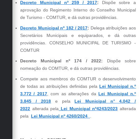
Decreto Municipal nº 259 / 2017
:
Dispõe
sobre
a
aprovação
do
Regimento
Interno
do
Conselho
Municipal
de
Turismo
- COMTUR, e dá outras providências.
Decreto Municipal nº 182 / 2017
:
Delega
atribuições
aos
Secretários
Municipais
e
equiparados,
e dá
outras
providências
. CONSELHO MUNICIPAL DE TURISMO -
COMTUR
Decreto Municipal nº 174 / 2022:
Dispõe
sobre
nomeação
do
COMTUR,
e
dá
outras
providências.
Compete aos membros do COMTUR o desenvolvimento
de todas as
atribuições definidas pela
Lei Municipal n.º
3.772 / 2017
, com as alterações da
Lei Municipal n.º
3.845 / 2018
e pela
Lei Municipal n° 4.042 /
2022
alterada pela
Lei Municipal nº4243/2023
alterada
pela
Lei Municipal nº 4260/2024
.