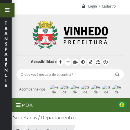
Login / Cadastro
T
R
A
N
S
P
A
R
Acessibilidade
Ê
N
C
I
A
Acompanhe-nos:
MENU
Secretarias / Departamentos
A Prefeitura