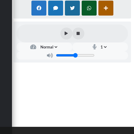
Defesa Civil
Convênios Terceiro Setor
Sistema de Protocolo
Poupatempo
Fala.BR
Listagem dos CEPs de Vinhedo
Acesso à Informação
Contratos
Associação dos Servidores Públicos Municipais de
Vinhedo
Audiências Públicas