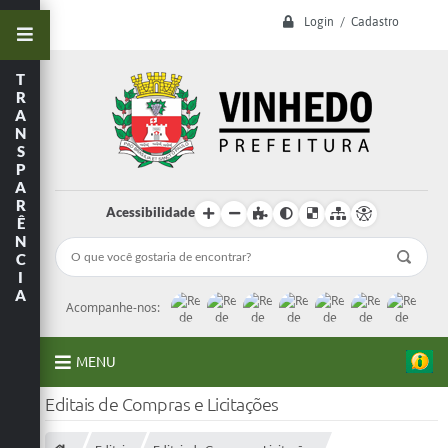
Login / Cadastro
T
R
A
N
S
P
A
R
Acessibilidade
Ê
N
C
I
A
Acompanhe-nos:
MENU
Editais de Compras e Licitações
A Prefeitura