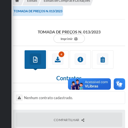
Secretarias
Editais
Editais de Compras e Licitações
TOMADA DE PREÇOS N. 013/2023
Telefones
Licitações
TOMADA DE PREÇOS N. 013/2023
Transparência
Imprimir
Concursos e Processos Seletivos
4
Inclusão e Acessibilidade
Tributos Online
Contratos
Cidadão
Transporte Coletivo Municipal (Horários e
Nenhum contrato cadastrado.
Itinerários)
Normas e Legislação
COMPARTILHAR
Diário Oficial