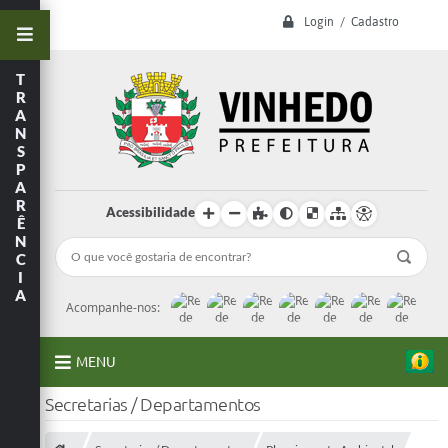
Login / Cadastro
T
R
A
N
S
P
A
R
Acessibilidade
Ê
N
C
I
A
Acompanhe-nos:
MENU
Secretarias / Departamentos
A Prefeitura