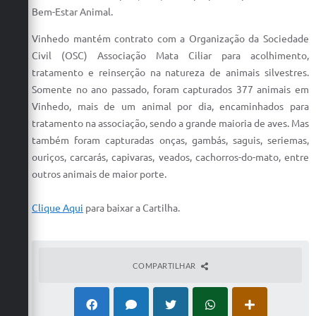
Carta de Serviços
Bem-Estar Animal.
Arquivos para Download
Vinhedo mantém contrato com a Organização da Sociedade
Civil (OSC) Associação Mata Ciliar para acolhimento,
Galeria de Vídeos
tratamento e reinserção na natureza de animais silvestres.
Somente no ano passado, foram capturados 377 animais em
Contas Públicas
Vinhedo, mais de um animal por dia, encaminhados para
Legislação
tratamento na associação, sendo a grande maioria de aves. Mas
também foram capturadas onças, gambás, saguis, seriemas,
Links Úteis
ouriços, carcarás, capivaras, veados, cachorros-do-mato, entre
outros animais de maior porte.
Serviços Online
Clique Aqui
para baixar a Cartilha.
COMPARTILHAR