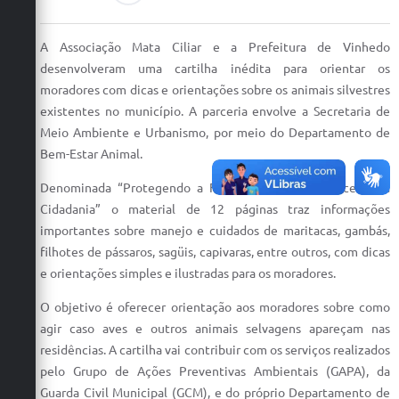
Defesa Civil
A Associação Mata Ciliar e a Prefeitura de Vinhedo
Convênios Terceiro Setor
desenvolveram uma cartilha inédita para orientar os
moradores com dicas e orientações sobre os animais silvestres
Sistema de Protocolo
existentes no município. A parceria envolve a Secretaria de
Meio Ambiente e Urbanismo, por meio do Departamento de
Poupatempo
Bem-Estar Animal.
Fala.BR
Denominada “Protegendo a Fauna Silvestre e Exercendo a
Listagem dos CEPs de Vinhedo
Cidadania” o material de 12 páginas traz informações
importantes sobre manejo e cuidados de maritacas, gambás,
Acesso à Informação
filhotes de pássaros, sagüis, capivaras, entre outros, com dicas
e orientações simples e ilustradas para os moradores.
Contratos
O objetivo é oferecer orientação aos moradores sobre como
Associação dos Servidores Públicos Municipais de
agir caso aves e outros animais selvagens apareçam nas
Vinhedo
residências. A cartilha vai contribuir com os serviços realizados
Audiências Públicas
pelo Grupo de Ações Preventivas Ambientais (GAPA), da
Guarda Civil Municipal (GCM), e do próprio Departamento de