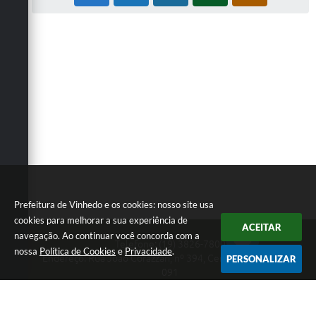
Prefeitura de Vinhedo e os cookies: nosso site usa
cookies para melhorar a sua experiência de
ACEITAR
navegação. Ao continuar você concorda com a
Telefone: (19) 3826-7800
nossa
Política de Cookies
e
Privacidade
.
Endereço: Rua João Corazzari, nº 394, Centro | CEP: 13280-
PERSONALIZAR
091
Atendimento das 8 às 17 horas, de segunda a sexta-feira
CNPJ: 46.446.696/0001-85
Prefeitura de Vinhedo