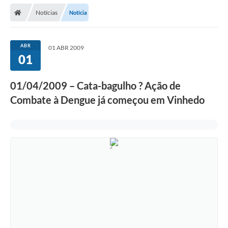
Secretarias
Notícias
Notícia
Telefones
Licitações
ABR
01 ABR 2009
01
Transparência
01/04/2009 – Cata-bagulho ? Ação de
Concursos e Processos Seletivos
Combate à Dengue já começou em Vinhedo
Inclusão e Acessibilidade
Tributos Online
Cidadão
Transporte Coletivo Municipal (Horários e
Itinerários)
Normas e Legislação
Diário Oficial