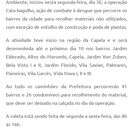
Ambiente, iniciou nesta segunda-feira, dia 30, a operação
Carta de Serviços
Cata-bagulho, ação de combate à dengue que percorre os
Arquivos para Download
bairros da cidade para recolher materiais não utilizados,
Galeria de Vídeos
com exceção de entulho de construção e poda de plantas.
Contas Públicas
A atividade teve início na região da Capela e e será
desenvolvida até o próximo dia 10 nos bairros Jardim
Legislação
Eldorado, Altos do Morumbi, Capela, Jardim Von Zuben,
Links Úteis
Bela Vista I e II, Jardim Florido, Vila Savian, Palmares,
Paineiras, Vila Garcês, Vida Nova I, II e III.
Serviços Online
Ao todo os caminhões da Prefeitura percorrerão 41
bairros e 26 condomínios para recolhimento do material,
que deve ser deixado na calçada no dia da operação.
A coleta está sendo feita de segunda a sexta-feira, das 8h
às 16h.