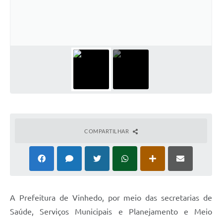
Defesa Civil
Convênios Terceiro Setor
Sistema de Protocolo
Poupatempo
Fala.BR
Listagem dos CEPs de Vinhedo
COMPARTILHAR
Acesso à Informação
Contratos
Associação dos Servidores Públicos Municipais de
Vinhedo
A Prefeitura de Vinhedo, por meio das secretarias de
Audiências Públicas
Saúde, Serviços Municipais e Planejamento e Meio