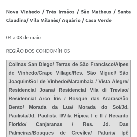
Nova Vinhedo / Três Irmãos / São Matheus / Santa
Claudina/ Vila Milanês/ Aquário / Casa Verde
04 a 08 de maio
REGIÃO DOS CONDOMÍNIOS
Colinas San Diego/ Terras de São Francisco/Alpes
de Vinhedo/Grape Village/Res. São Miguel/
São
Joaquim/Sol de Vinhedo/Marambaia / Vista Alegre
/
Residencial Joana/ Residencial Vila di Treviso/
Residencial Arco Íris /
Bosque das Araras/São
Bento/ Morada da Lua/ Morada do Sol/Jd.
Paulista/Jd. Paulista II/
Vila Hípica I e II / Recanto
Florido/ Canjaranas / Res. Jd. Das
Palmeiras/Bosques de Grevílea/ Paturis/ Ipê