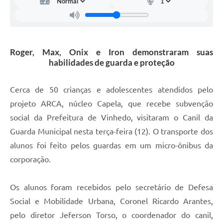
Carta de Serviços
Arquivos para Download
Galeria de Vídeos
Roger, Max, Onix e Iron demonstraram suas
habilidades de guarda e proteção
Contas Públicas
Legislação
Cerca de 50 crianças e adolescentes atendidos pelo
projeto ARCA, núcleo Capela, que recebe subvenção
Links Úteis
social da Prefeitura de Vinhedo, visitaram o Canil da
Serviços Online
Guarda Municipal nesta terça-feira (12). O transporte dos
alunos foi feito pelos guardas em um micro-ônibus da
corporação.
Os alunos foram recebidos pelo secretário de Defesa
Social e Mobilidade Urbana, Coronel Ricardo Arantes,
pelo diretor Jeferson Torso, o coordenador do canil,