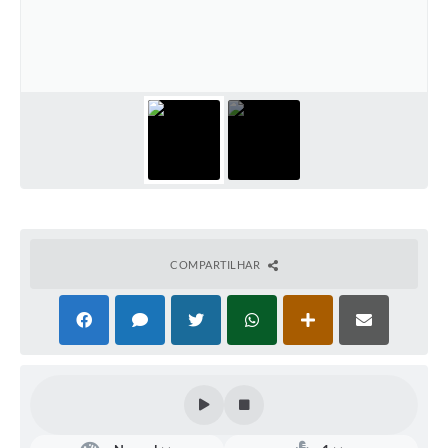
Defesa Civil
Convênios Terceiro Setor
Sistema de Protocolo
Poupatempo
Fala.BR
Listagem dos CEPs de Vinhedo
COMPARTILHAR
Acesso à Informação
Contratos
Associação dos Servidores Públicos Municipais de
Vinhedo
Audiências Públicas