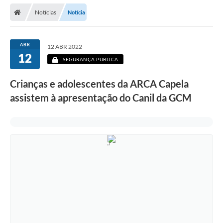
Secretarias
Notícias
Notícia
Telefones
Licitações
ABR
12 ABR 2022
12
SEGURANÇA PÚBLICA
Transparência
Crianças e adolescentes da ARCA Capela
Concursos e Processos Seletivos
assistem à apresentação do Canil da GCM
Inclusão e Acessibilidade
Tributos Online
Cidadão
Transporte Coletivo Municipal (Horários e
Itinerários)
Normas e Legislação
Diário Oficial