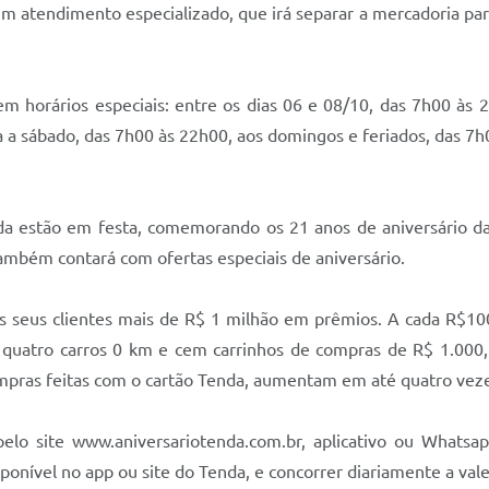
 atendimento especializado, que irá separar a mercadoria para a
 horários especiais: entre os dias 06 e 08/10, das 7h00 às 
a a sábado, das 7h00 às 22h00, aos domingos e feriados, das 7
da estão em festa, comemorando os 21 anos de aniversário 
ambém contará com ofertas especiais de aniversário.
aos seus clientes mais de R$ 1 milhão em prêmios. A cada R$1
de quatro carros 0 km e cem carrinhos de compras de R$ 1.000,
mpras feitas com o cartão Tenda, aumentam em até quatro veze
r pelo site www.aniversariotenda.com.br, aplicativo ou Whats
onível no app ou site do Tenda, e concorrer diariamente a val