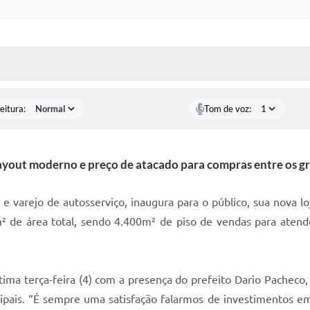
 MÍDIAS
RECEBA NOTÍCIAS
eitura:
Tom de voz:
layout moderno e preço de atacado para compras entre os gr
e varejo de autosserviço, inaugura para o público, sua nova l
de área total, sendo 4.400m² de piso de vendas para atende
tima terça-feira (4) com a presença do prefeito Dario Pachec
ipais. “É sempre uma satisfação falarmos de investimentos e