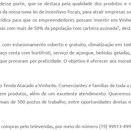
sse porte, que se destaca pela qualidade dos produtos e 
 da nossa nova lei de incentivos fiscais, para atrair empresas
jurídica para que os empreendedores possam investir em Vinh
s com mais de 50% da população com carteira assinada”, dest
40, com estacionamento coberto e gratuito, climatização em t
aço conta com hortifrúti, serviço de açougue, bebidas geladas,
que procuram por praticidade. O objetivo é oferecer aos mora
o Tenda Atacado a Vinhedo. Comerciantes e famílias de toda a
 em produtos, além de um excelente atendimento. Queremos c
 mais de 500 postos de trabalho, entre oportunidades diretas
compras pelo televendas, por meio do número (19) 99913-4990.