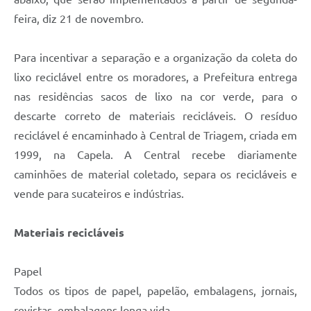
Carta de Serviços
feira, diz 21 de novembro.
Arquivos para Download
Para incentivar a separação e a organização da coleta do
Galeria de Vídeos
lixo reciclável entre os moradores, a Prefeitura entrega
Contas Públicas
nas residências sacos de lixo na cor verde, para o
descarte correto de materiais recicláveis. O resíduo
Legislação
reciclável é encaminhado à Central de Triagem, criada em
Links Úteis
1999, na Capela. A Central recebe diariamente
caminhões de material coletado, separa os recicláveis e
Serviços Online
vende para sucateiros e indústrias.
Materiais recicláveis
Papel
Todos os tipos de papel, papelão, embalagens, jornais,
revistas, embalagens longa vida