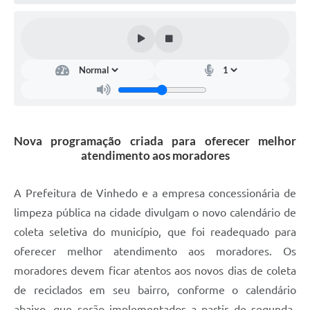
Defesa Civil
Convênios Terceiro Setor
Sistema de Protocolo
Poupatempo
Fala.BR
Nova programação criada para oferecer melhor
atendimento aos moradores
Listagem dos CEPs de Vinhedo
Acesso à Informação
A Prefeitura de Vinhedo e a empresa concessionária de
limpeza pública na cidade divulgam o novo calendário de
Contratos
coleta seletiva do município, que foi readequado para
Associação dos Servidores Públicos Municipais de
oferecer melhor atendimento aos moradores. Os
Vinhedo
moradores devem ficar atentos aos novos dias de coleta
Audiências Públicas
de reciclados em seu bairro, conforme o calendário
abaixo, que serão implementados a partir de segunda-