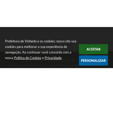
Prefeitura de Vinhedo e os cookies: nosso site usa
cookies para melhorar a sua experiência de
ACEITAR
navegação. Ao continuar você concorda com a
nossa
Política de Cookies
e
Privacidade
.
Telefone: (19) 3826-7800
PERSONALIZAR
Endereço: Rua João Corazzari, nº 394, Centro | CEP: 13280-091
Atendimento das 8 às 17 horas, de segunda a sexta-feira
CNPJ: 46.446.696/0001-85
Prefeitura de Vinhedo
Versão do Sistema:
3.5.3 - 19/06/2026
Portal atualizado em:
06/08/2026 17:25
Dados Abertos