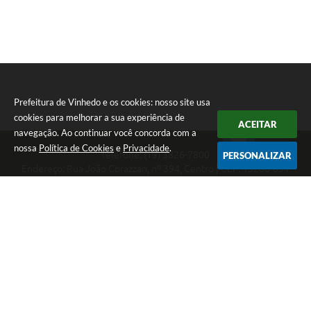
Prefeitura de Vinhedo e os cookies: nosso site usa
cookies para melhorar a sua experiência de
ACEITAR
navegação. Ao continuar você concorda com a
nossa
Política de Cookies
e
Privacidade
.
Telefone: (19) 3826-7800
PERSONALIZAR
Endereço: Rua João Corazzari, nº 394, Centro | CEP: 13280-091
Atendimento das 8 às 17 horas, de segunda a sexta-feira
CNPJ: 46.446.696/0001-85
Prefeitura de Vinhedo
Versão do Sistema:
3.5.3 - 19/06/2026
Portal atualizado em:
07/08/2026 17:17
Dados Abertos