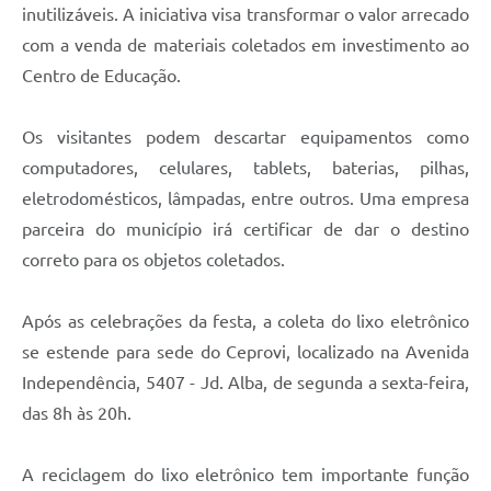
Carta de Serviços
inutilizáveis. A iniciativa visa transformar o valor arrecado
com a venda de materiais coletados em investimento ao
Arquivos para Download
Centro de Educação.
Galeria de Vídeos
Os visitantes podem descartar equipamentos como
Contas Públicas
computadores, celulares, tablets, baterias, pilhas,
Legislação
eletrodomésticos, lâmpadas, entre outros. Uma empresa
parceira do município irá certificar de dar o destino
Links Úteis
correto para os objetos coletados.
Serviços Online
Após as celebrações da festa, a coleta do lixo eletrônico
se estende para sede do Ceprovi, localizado na Avenida
Independência, 5407 - Jd. Alba, de segunda a sexta-feira,
das 8h às 20h.
A reciclagem do lixo eletrônico tem importante função