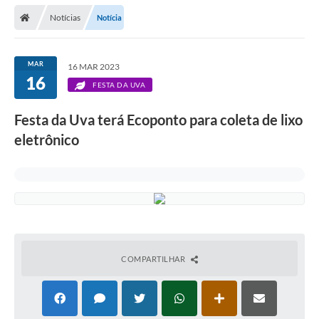
Secretarias
Notícias
Notícia
Telefones
Licitações
MAR
16 MAR 2023
16
FESTA DA UVA
Transparência
Festa da Uva terá Ecoponto para coleta de lixo
Concursos e Processos Seletivos
eletrônico
Inclusão e Acessibilidade
Tributos Online
Cidadão
Transporte Coletivo Municipal (Horários e
Itinerários)
COMPARTILHAR
Normas e Legislação
Diário Oficial