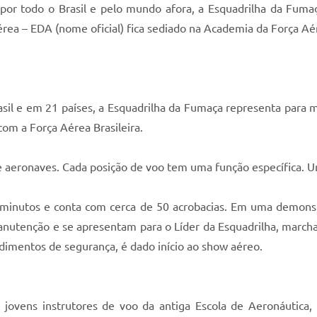
por todo o Brasil e pelo mundo afora, a Esquadrilha da Fumaç
rea – EDA (nome oficial) fica sediado na Academia da Força A
il e em 21 países, a Esquadrilha da Fumaça representa para m
com a Força Aérea Brasileira.
 aeronaves. Cada posição de voo tem uma função específica. Um 
inutos e conta com cerca de 50 acrobacias. Em uma demonstr
utenção e se apresentam para o Líder da Esquadrilha, marchand
edimentos de segurança, é dado início ao show aéreo.
 jovens instrutores de voo da antiga Escola de Aeronáutica,