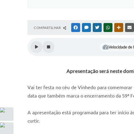
COMPARTILHAR
FACEBOOK
MESSENGER
TWITTER
WHATSAPP
OUTRAS
Velocidade de l
Apresentação será neste domi
Vai ter festa no céu de Vinhedo para comemorar o
data que também marca o encerramento da 59ª Fe
A apresentação está programada para ter início à
curtir.