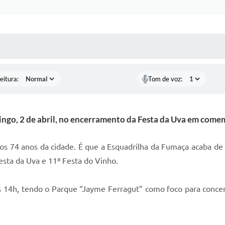
 MÍDIAS
RECEBA NOTÍCIAS
eitura:
Tom de voz:
ngo, 2 de abril, no encerramento da Festa da Uva em come
s 74 anos da cidade. É que a Esquadrilha da Fumaça acaba de 
sta da Uva e 11ª Festa do Vinho.
s 14h, tendo o Parque “Jayme Ferragut” como foco para concent