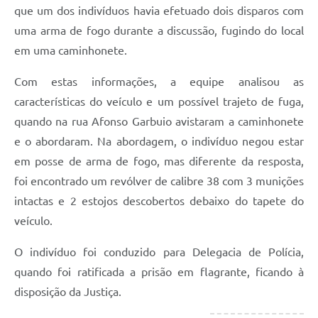
Carta de Serviços
que um dos indivíduos havia efetuado dois disparos com
uma arma de fogo durante a discussão, fugindo do local
Arquivos para Download
em uma caminhonete.
Galeria de Vídeos
Com estas informações, a equipe analisou as
Contas Públicas
características do veículo e um possível trajeto de fuga,
quando na rua Afonso Garbuio avistaram a caminhonete
Legislação
e o abordaram. Na abordagem, o indivíduo negou estar
Links Úteis
em posse de arma de fogo, mas diferente da resposta,
Serviços Online
foi encontrado um revólver de calibre 38 com 3 munições
intactas e 2 estojos descobertos debaixo do tapete do
veículo.
O indivíduo foi conduzido para Delegacia de Polícia,
quando foi ratificada a prisão em flagrante, ficando à
disposição da Justiça.