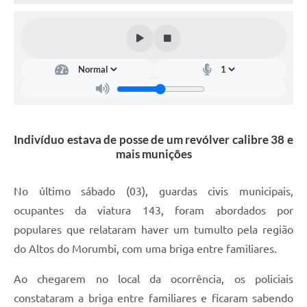
Defesa Civil
Convênios Terceiro Setor
Sistema de Protocolo
Poupatempo
Fala.BR
Indivíduo estava de posse de um revólver calibre 38 e
mais munições
Listagem dos CEPs de Vinhedo
Acesso à Informação
No último sábado (03), guardas civis municipais,
ocupantes da viatura 143, foram abordados por
Contratos
populares que relataram haver um tumulto pela região
Associação dos Servidores Públicos Municipais de
do Altos do Morumbi, com uma briga entre familiares.
Vinhedo
Ao chegarem no local da ocorrência, os policiais
Audiências Públicas
constataram a briga entre familiares e ficaram sabendo