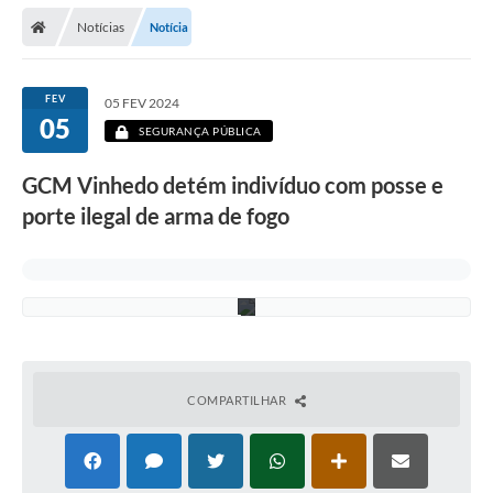
Secretarias
Notícias
Notícia
F
Telefones
o
t
Licitações
o
FEV
05 FEV 2024
:
05
R
SEGURANÇA PÚBLICA
Transparência
h
u
GCM Vinhedo detém indivíduo com posse e
a
Concursos e Processos Seletivos
n
porte ilegal de arma de fogo
B
Inclusão e Acessibilidade
u
e
n
Tributos Online
o
Cidadão
Transporte Coletivo Municipal (Horários e
Itinerários)
COMPARTILHAR
Normas e Legislação
Diário Oficial