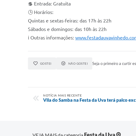
💲 Entrada: Gratuita
🕒 Horários:
Quintas e sextas-feiras: das 17h às 22h
Sábados e domingos: das 10h às 22h
ℹ️ Outras informações:
www.festadauvavinhedo.co
Seja o primeiro a curtir es
GOSTEI
NÃO GOSTEI
NOTÍCIA MAIS RECENTE
Vila do Samba na Festa da Uva terá palco ex
Festa da Uva
VEJA MAIS da categoria