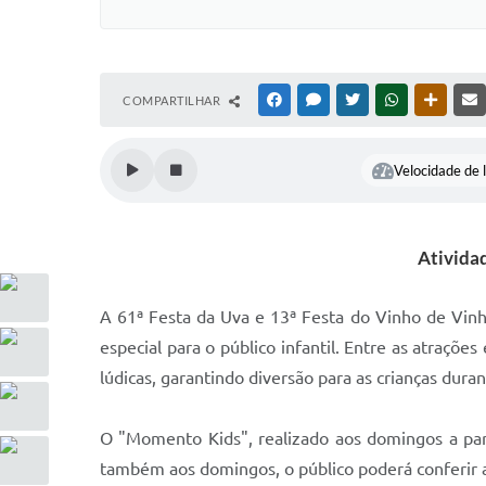
COMPARTILHAR
FACEBOOK
MESSENGER
TWITTER
WHATSAPP
OUTRAS
Velocidade de l
Atividad
A 61ª Festa da Uva e 13ª Festa do Vinho de Vin
especial para o público infantil. Entre as atraçõe
lúdicas, garantindo diversão para as crianças dura
O "Momento Kids", realizado aos domingos a part
também aos domingos, o público poderá conferir a 