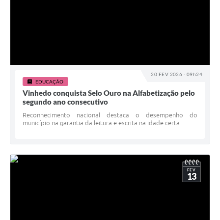
20 FEV 2026 - 09h24
EDUCAÇÃO
Vinhedo conquista Selo Ouro na Alfabetização pelo
segundo ano consecutivo
Reconhecimento nacional destaca o desempenho do
município na garantia da leitura e escrita na idade certa
FEV
13