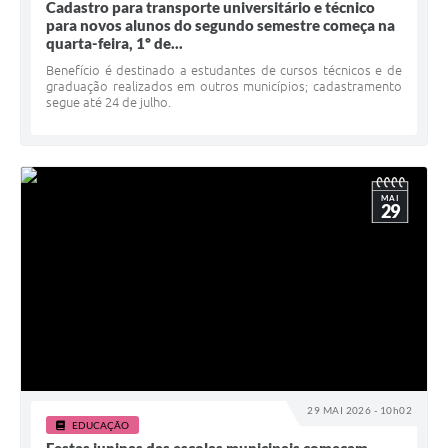
Cadastro para transporte universitário e técnico
para novos alunos do segundo semestre começa na
quarta-feira, 1º de...
Benefício é destinado a estudantes de cursos técnicos e de
graduação realizados em outros municípios; cadastramento
segue até 24 de julho.
MAI
29
29 MAI 2026 - 10h02
EDUCAÇÃO