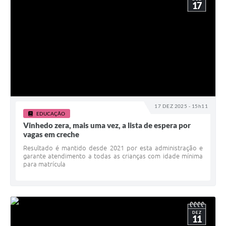
17
17 DEZ 2025 - 15h11
EDUCAÇÃO
Vinhedo zera, mais uma vez, a lista de espera por
vagas em creche
Resultado é mantido desde 2021 por esta administração e
garante atendimento a todas as crianças com idade mínima
para matrícula
DEZ
11