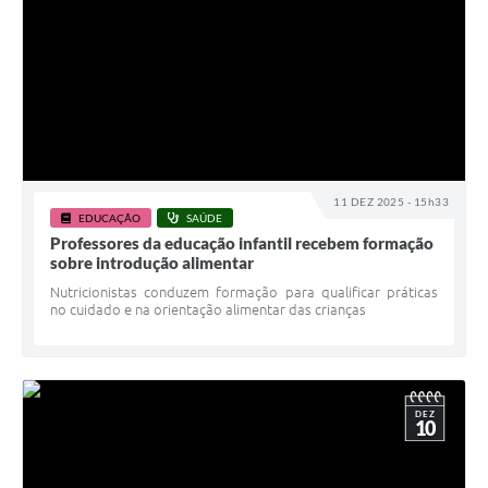
11 DEZ 2025 - 15h33
EDUCAÇÃO
SAÚDE
Professores da educação infantil recebem formação
sobre introdução alimentar
Nutricionistas conduzem formação para qualificar práticas
no cuidado e na orientação alimentar das crianças
DEZ
10