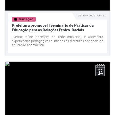
25 NOV 2025 - 09h11
EDUCAÇÃO
Prefeitura promove II Seminário de Práticas da
Educação para as Relações Étnico-Raciais
Evento reúne docentes da rede municipal e apresenta
experiências pedagógicas alinhadas às diretrizes nacionais de
educação antirracista
NOV
14