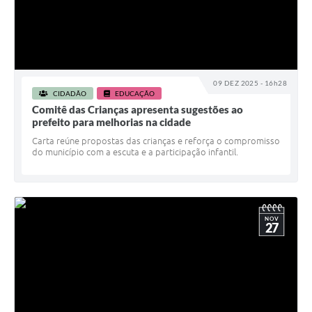
09 DEZ 2025 - 16h28
CIDADÃO
EDUCAÇÃO
Comitê das Crianças apresenta sugestões ao
prefeito para melhorias na cidade
Carta reúne propostas das crianças e reforça o compromisso
do município com a escuta e a participação infantil.
NOV
27