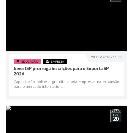
20 FEV 2026 - 16h30
EDUCAÇÃO
EMPRESA
InvestSP prorroga inscrições para o Exporta SP
2026
Capacitação online e gratuita apoia empresas na expansão
para o mercado internacional
FEV
20