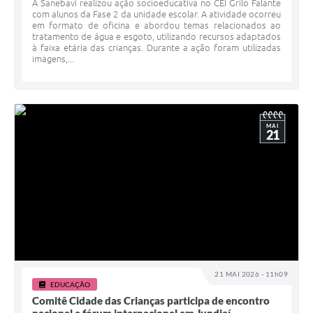
A Sanebavi realizou ação socioeducativa no CEI Grilo Falante
com alunos da Fase 2 da unidade escolar. A atividade ocorreu
em formato de oficina e abordou temas relacionados ao
tratamento de água e esgoto, utilizando recursos adaptados
à faixa etária das crianças. Durante a ação foram utilizadas
imagens,...
MAI
21
21 MAI 2026 - 11h09
EDUCAÇÃO
Comitê Cidade das Crianças participa de encontro