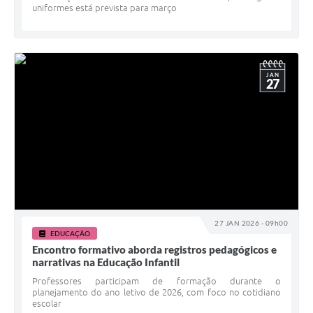
uniformes está prevista para março
JAN
27
27 JAN 2026 - 09h00
EDUCAÇÃO
Encontro formativo aborda registros pedagógicos e
narrativas na Educação Infantil
Professores participam de formação durante o
planejamento do ano letivo de 2026, com foco no cotidiano
escolar