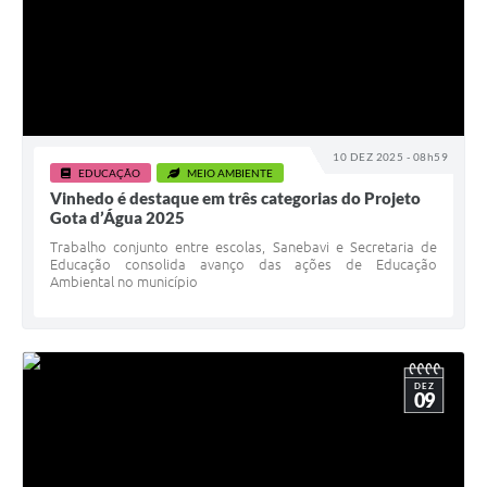
10 DEZ 2025 - 08h59
EDUCAÇÃO
MEIO AMBIENTE
Vinhedo é destaque em três categorias do Projeto
Gota d’Água 2025
Trabalho conjunto entre escolas, Sanebavi e Secretaria de
Educação consolida avanço das ações de Educação
Ambiental no município
DEZ
09