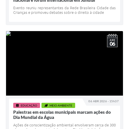
nacional e fórum internacional em Jundiaí
Evento reuniu representantes da Rede Brasileira Cidade das
Crianças e promoveu debates sobre o direito à cidade
ABR
06
06 ABR 2026 - 15h37
EDUCAÇÃO
MEIO AMBIENTE
Palestras em escolas municipais marcam ações do
Dia Mundial da Água
Ações de conscientização ambiental envolveram cerca de 300