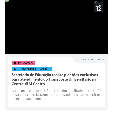
JAN
12
12 JAN 2026 - 16h43
EDUCAÇÃO
TRANSPORTE E TRÂNSITO
Secretaria de Educação realiza plantões exclusivos
para atendimento do Transporte Universitário na
Central SIM Centro
Atendimentos ocorrerão em dois sábados e serão
destinados exclusivamente a estudantes universitários,
mediante agendamento