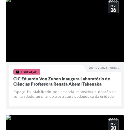
FEV
26
26 FEV 2026 - 08h11
EDUCAÇÃO
CIC Eduardo Von Zuben inaugura Laboratório de
Ciências Professora Renata Akemi Takenaka
Espaço foi viabilizado por emenda impositiva e doação da
comunidade, ampliando a estrutura pedagógica da unidade
FEV
20