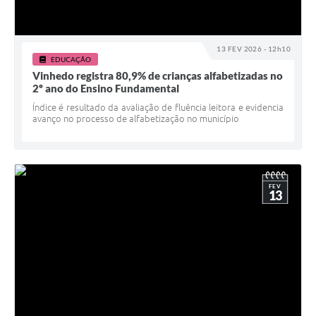
13 FEV 2026 - 12h10
EDUCAÇÃO
Vinhedo registra 80,9% de crianças alfabetizadas no
2º ano do Ensino Fundamental
Índice é resultado da avaliação de fluência leitora e evidencia
avanço no processo de alfabetização no município
FEV
13