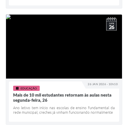
JAN
26
26 JAN 2026 - 10h10
EDUCAÇÃO
Mais de 10 mil estudantes retornam às aulas nesta
segunda-feira, 26
Ano letivo tem início nas escolas de ensino fundamental da
rede municipal; creches já vinham funcionando normalmente