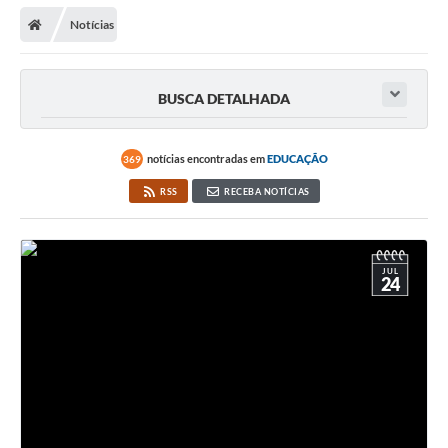
Secretarias
Notícias
Telefones
Licitações
BUSCA DETALHADA
Transparência
notícias encontradas em
EDUCAÇÃO
369
Concursos e Processos Seletivos
RSS
RECEBA NOTÍCIAS
Inclusão e Acessibilidade
Tributos Online
JUL
24
Cidadão
Transporte Coletivo Municipal (Horários e
Itinerários)
Normas e Legislação
Diário Oficial