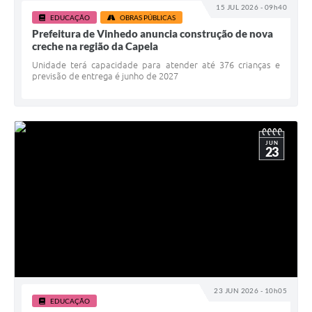
Carta de Serviços
15 JUL 2026 - 09h40
EDUCAÇÃO
OBRAS PÚBLICAS
Prefeitura de Vinhedo anuncia construção de nova
Arquivos para Download
creche na região da Capela
Galeria de Vídeos
Unidade terá capacidade para atender até 376 crianças e
previsão de entrega é junho de 2027
Contas Públicas
Legislação
JUN
Links Úteis
23
Serviços Online
23 JUN 2026 - 10h05
EDUCAÇÃO