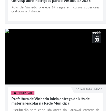
Univesp abre inscrições para o Vestibular 2026
Polo de Vinhedo oferece 67 vagas em cursos superiores
gratuitos à distância
JAN
30
30 JAN 2026 - 09h50
EDUCAÇÃO
Prefeitura de Vinhedo inicia entrega de kits de
material escolar na Rede Municipal
Distribuição será concluída antes do Carnaval; entrega de