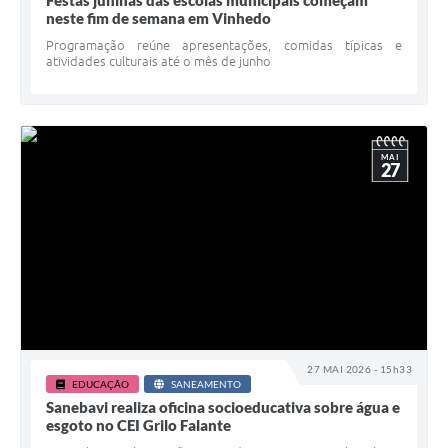
Festas juninas das escolas municipais começam
neste fim de semana em Vinhedo
Programação reúne apresentações, comidas típicas e
atividades culturais até o mês de junho
MAI
27
27 MAI 2026 - 15h33
EDUCAÇÃO
SANEAMENTO
Sanebavi realiza oficina socioeducativa sobre água e
esgoto no CEI Grilo Falante