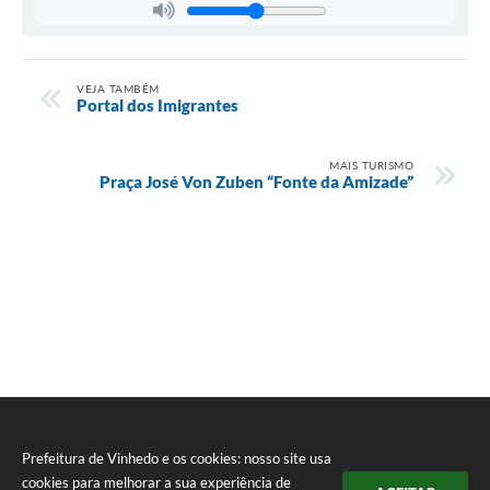
Carta de Serviços
Arquivos para Download
VEJA TAMBÉM
Galeria de Vídeos
Portal dos Imigrantes
Contas Públicas
MAIS TURISMO
Praça José Von Zuben “Fonte da Amizade”
Legislação
Links Úteis
Serviços Online
Prefeitura de Vinhedo e os cookies: nosso site usa
cookies para melhorar a sua experiência de