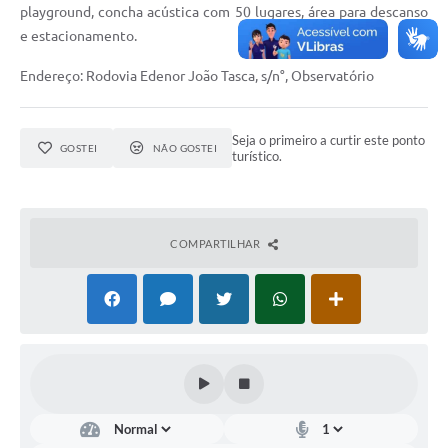
playground, concha acústica com 50 lugares, área para descanso
Defesa Civil
e estacionamento.
Convênios Terceiro Setor
Endereço: Rodovia Edenor João Tasca, s/n°, Observatório
Sistema de Protocolo
Seja o primeiro a curtir este ponto
GOSTEI
NÃO GOSTEI
Poupatempo
turístico.
Fala.BR
Listagem dos CEPs de Vinhedo
COMPARTILHAR
Acesso à Informação
Contratos
Associação dos Servidores Públicos Municipais de
Vinhedo
Audiências Públicas