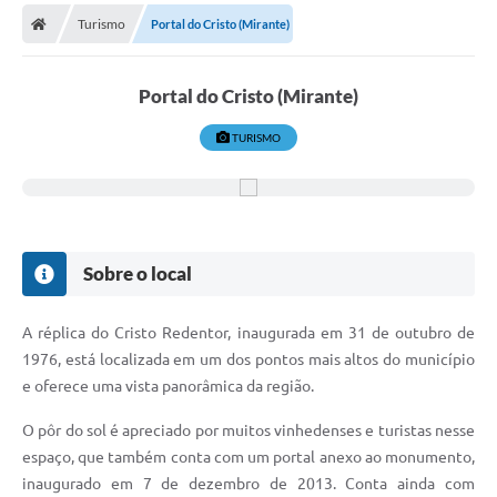
Secretarias
Turismo
Portal do Cristo (Mirante)
Telefones
Portal do Cristo (Mirante)
Licitações
TURISMO
Transparência
Concursos e Processos Seletivos
Inclusão e Acessibilidade
Sobre o local
Tributos Online
Cidadão
A réplica do Cristo Redentor, inaugurada em 31 de outubro de
1976, está localizada em um dos pontos mais altos do município
Transporte Coletivo Municipal (Horários e
e oferece uma vista panorâmica da região.
Itinerários)
O pôr do sol é apreciado por muitos vinhedenses e turistas nesse
Normas e Legislação
espaço, que também conta com um portal anexo ao monumento,
Diário Oficial
inaugurado em 7 de dezembro de 2013. Conta ainda com