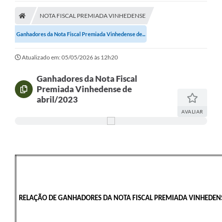
Secretarias
NOTA FISCAL PREMIADA VINHEDENSE
Telefones
Ganhadores da Nota Fiscal Premiada Vinhedense de...
Licitações
Atualizado em: 05/05/2026 às 12h20
Transparência
Ganhadores da Nota Fiscal
Concursos e Processos Seletivos
Premiada Vinhedense de
abril/2023
Inclusão e Acessibilidade
AVALIAR
Tributos Online
Cidadão
Transporte Coletivo Municipal (Horários e
Itinerários)
Normas e Legislação
RELAÇÃO DE GANHADORES DA NOTA FISCAL PREMIADA VINHEDENS
Diário Oficial