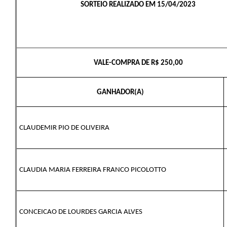
SORTEIO REALIZADO EM 15/04/2023
Defesa Civil
Convênios Terceiro Setor
Sistema de Protocolo
VALE-COMPRA DE R$ 250,00
Poupatempo
GANHADOR(A)
Fala.BR
Listagem dos CEPs de Vinhedo
CLAUDEMIR PIO DE OLIVEIRA
Acesso à Informação
Contratos
CLAUDIA MARIA FERREIRA FRANCO PICOLOTTO
Associação dos Servidores Públicos Municipais de
Vinhedo
Audiências Públicas
CONCEICAO DE LOURDES GARCIA ALVES