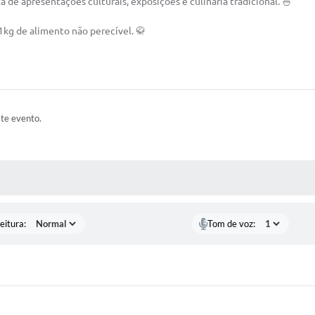
 de apresentações culturais, exposições e culinária tradicional. 🍜
1kg de alimento não perecível. 🥋
ste evento.
 MÍDIAS
eitura:
Tom de voz: