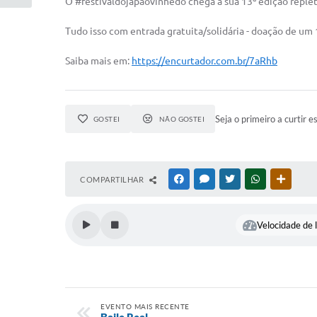
O #festivaldojapaovinhedo chega à sua 13ª edição repleta
Tudo isso com entrada gratuita/solidária - doação de um 
Saiba mais em:
https://encurtador.com.br/7aRhb
Seja o primeiro a curtir e
GOSTEI
NÃO GOSTEI
COMPARTILHAR
FACEBOOK
MESSENGER
TWITTER
WHATSAPP
OUTRAS
Velocidade de l
EVENTO MAIS RECENTE