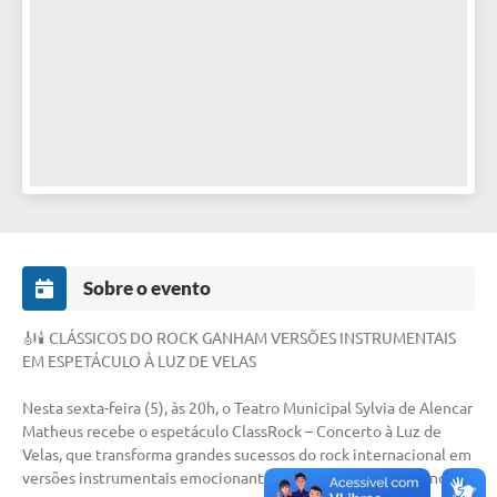
Defesa Civil
Convênios Terceiro Setor
Sistema de Protocolo
Poupatempo
Fala.BR
Listagem dos CEPs de Vinhedo
Sobre o evento
Acesso à Informação
🎻🕯️ CLÁSSICOS DO ROCK GANHAM VERSÕES INSTRUMENTAIS
Contratos
EM ESPETÁCULO À LUZ DE VELAS
Associação dos Servidores Públicos Municipais de
Nesta sexta-feira (5), às 20h, o Teatro Municipal Sylvia de Alencar
Vinhedo
Matheus recebe o espetáculo ClassRock – Concerto à Luz de
Velas, que transforma grandes sucessos do rock internacional em
Audiências Públicas
versões instrumentais emocionantes conduzidas pelo violino.