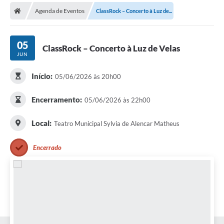
Secretarias
Agenda de Eventos
ClassRock – Concerto à Luz de...
Telefones
Licitações
05
ClassRock – Concerto à Luz de Velas
JUN
Transparência
Início:
05/06/2026 às 20h00
Concursos e Processos Seletivos
Encerramento:
05/06/2026 às 22h00
Inclusão e Acessibilidade
Local:
Teatro Municipal Sylvia de Alencar Matheus
Tributos Online
Cidadão
Encerrado
Transporte Coletivo Municipal (Horários e
Itinerários)
Normas e Legislação
Diário Oficial