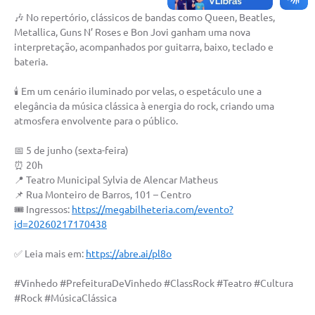
Carta de Serviços
🎶 No repertório, clássicos de bandas como Queen, Beatles,
Metallica, Guns N’ Roses e Bon Jovi ganham uma nova
Arquivos para Download
interpretação, acompanhados por guitarra, baixo, teclado e
bateria.
Galeria de Vídeos
Contas Públicas
🕯️ Em um cenário iluminado por velas, o espetáculo une a
elegância da música clássica à energia do rock, criando uma
Legislação
atmosfera envolvente para o público.
Links Úteis
📅 5 de junho (sexta-feira)
⏰ 20h
Serviços Online
📍 Teatro Municipal Sylvia de Alencar Matheus
📌 Rua Monteiro de Barros, 101 – Centro
🎟️ Ingressos:
https://megabilheteria.com/evento?
id=20260217170438
✅ Leia mais em:
https://abre.ai/pl8o
#Vinhedo #PrefeituraDeVinhedo #ClassRock #Teatro #Cultura
#Rock #MúsicaClássica