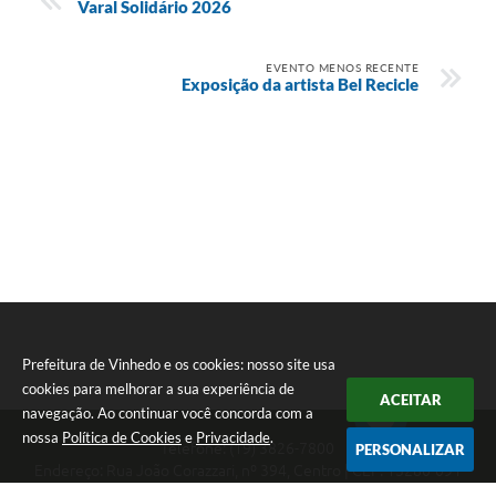
Varal Solidário 2026
EVENTO MENOS RECENTE
Exposição da artista Bel Recicle
Prefeitura de Vinhedo e os cookies: nosso site usa
cookies para melhorar a sua experiência de
ACEITAR
navegação. Ao continuar você concorda com a
nossa
Política de Cookies
e
Privacidade
.
Telefone: (19) 3826-7800
PERSONALIZAR
Endereço: Rua João Corazzari, nº 394, Centro | CEP: 13280-091
Atendimento das 8 às 17 horas, de segunda a sexta-feira