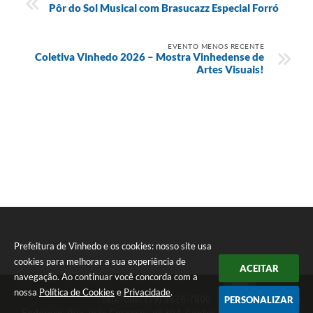
Pôr do Sol Musical com Brasucazz Especial Forró
EVENTO MENOS RECENTE
Coletiva Vinhedo 2026 – Mostra Vinhedense de
Artes Visuais!
Prefeitura de Vinhedo e os cookies: nosso site usa
cookies para melhorar a sua experiência de
ACEITAR
navegação. Ao continuar você concorda com a
nossa
Política de Cookies
e
Privacidade
.
Telefone: (19) 3826-7800
PERSONALIZAR