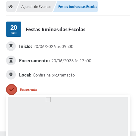
Secretarias
Agenda de Eventos
Festas Juninas das Escolas
Telefones
Licitações
20
Festas Juninas das Escolas
JUN
Transparência
Início:
20/06/2026 às 09h00
Concursos e Processos Seletivos
Encerramento:
20/06/2026 às 17h00
Inclusão e Acessibilidade
Local:
Confira na programação
Tributos Online
Cidadão
Encerrado
Transporte Coletivo Municipal (Horários e
Itinerários)
Normas e Legislação
Diário Oficial