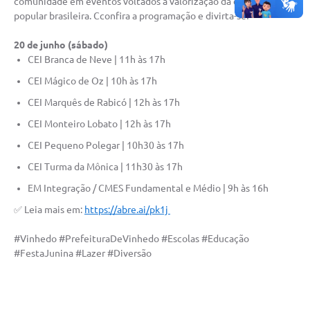
comunidade em eventos voltados à valorização da cultura
Carta de Serviços
popular brasileira. Cconfira a programação e divirta-se!
Arquivos para Download
20 de junho (sábado)
CEI Branca de Neve | 11h às 17h
Galeria de Vídeos
CEI Mágico de Oz | 10h às 17h
Contas Públicas
CEI Marquês de Rabicó | 12h às 17h
Legislação
CEI Monteiro Lobato | 12h às 17h
CEI Pequeno Polegar | 10h30 às 17h
Links Úteis
CEI Turma da Mônica | 11h30 às 17h
Serviços Online
EM Integração / CMES Fundamental e Médio | 9h às 16h
✅ Leia mais em:
https://abre.ai/pk1j
#Vinhedo #PrefeituraDeVinhedo #Escolas #Educação
#FestaJunina #Lazer #Diversão