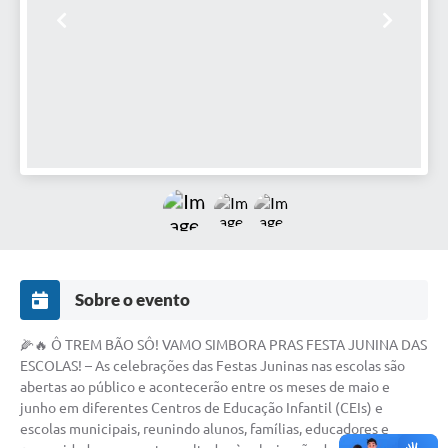
Defesa Civil
Convênios Terceiro Setor
Sistema de Protocolo
Poupatempo
Fala.BR
Listagem dos CEPs de Vinhedo
Acesso à Informação
Sobre o evento
Contratos
🌽🔥 Ô TREM BÃO SÔ! VAMO SIMBORA PRAS FESTA JUNINA DAS
Associação dos Servidores Públicos Municipais de
ESCOLAS! – As celebrações das Festas Juninas nas escolas são
Vinhedo
abertas ao público e acontecerão entre os meses de maio e
junho em diferentes Centros de Educação Infantil (CEIs) e
Audiências Públicas
escolas municipais, reunindo alunos, famílias, educadores e