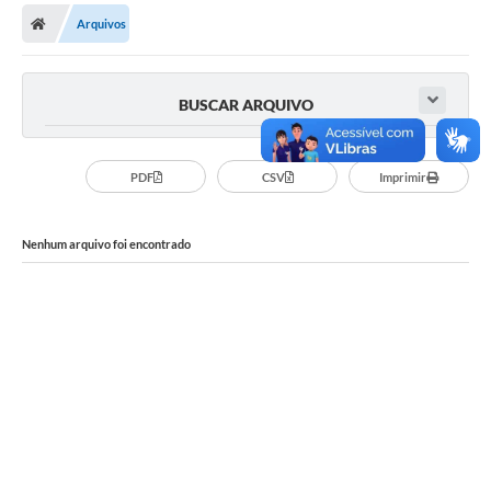
Secretarias
Arquivos
Telefones
Licitações
BUSCAR ARQUIVO
Transparência
PDF
CSV
Imprimir
Concursos e Processos Seletivos
Inclusão e Acessibilidade
Nenhum arquivo foi encontrado
Tributos Online
Cidadão
Transporte Coletivo Municipal (Horários e
Itinerários)
Normas e Legislação
Diário Oficial