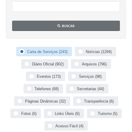
Defesa Civil
Convênios Terceiro Setor
BUSCAR
Sistema de Protocolo
Poupatempo
Carta de Serviços (243)
Notícias (1294)
Fala.BR
Diário Oficial (902)
Arquivos (796)
Listagem dos CEPs de Vinhedo
Eventos (173)
Serviços (98)
Acesso à Informação
Telefones (68)
Secretarias (44)
Contratos
Páginas Dinâmicas (32)
Transparência (6)
Associação dos Servidores Públicos Municipais de
Vinhedo
Fotos (6)
Links Úteis (6)
Turismo (5)
Audiências Públicas
Acesso Fácil (4)