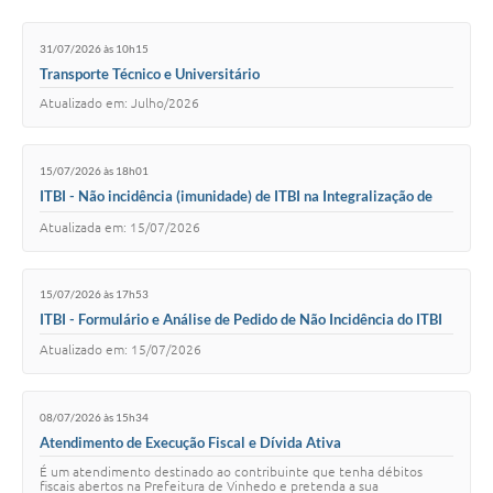
Carta de Serviços
31/07/2026 às 10h15
Arquivos para Download
Transporte Técnico e Universitário
Galeria de Vídeos
Atualizado em: Julho/2026
Contas Públicas
15/07/2026 às 18h01
Legislação
ITBI - Não incidência (imunidade) de ITBI na Integralização de
Capital Social
Atualizada em: 15/07/2026
Links Úteis
Serviços Online
15/07/2026 às 17h53
ITBI - Formulário e Análise de Pedido de Não Incidência do ITBI
Atualizado em: 15/07/2026
08/07/2026 às 15h34
Atendimento de Execução Fiscal e Dívida Ativa
É um atendimento destinado ao contribuinte que tenha débitos
fiscais abertos na Prefeitura de Vinhedo e pretenda a sua