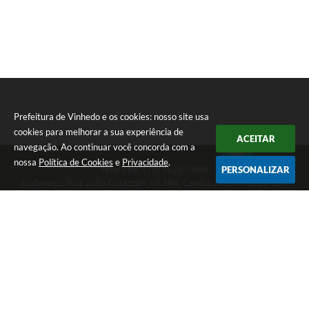
Prefeitura de Vinhedo e os cookies: nosso site usa
cookies para melhorar a sua experiência de
ACEITAR
navegação. Ao continuar você concorda com a
nossa
Política de Cookies
e
Privacidade
.
Telefone: (19) 3826-7800
PERSONALIZAR
Endereço: Rua João Corazzari, nº 394, Centro | CEP: 13280-091
Atendimento das 8 às 17 horas, de segunda a sexta-feira
CNPJ: 46.446.696/0001-85
Prefeitura de Vinhedo
Versão do Sistema:
3.5.3 - 19/06/2026
Portal atualizado em:
07/08/2026 17:17
Dados Abertos