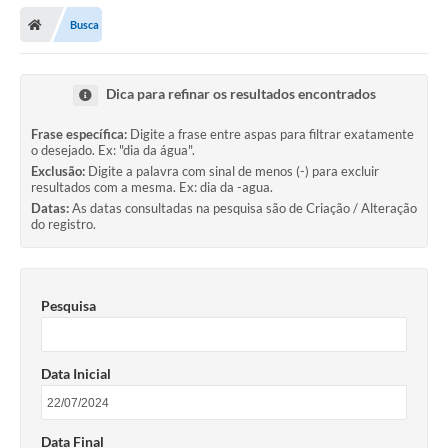
Secretarias
Busca
Telefones
Licitações
Dica para refinar os resultados encontrados
Transparência
Frase específica:
Digite a frase entre aspas para filtrar exatamente
o desejado. Ex: "dia da água".
Concursos e Processos Seletivos
Exclusão:
Digite a palavra com sinal de menos (-) para excluir
resultados com a mesma. Ex: dia da -agua.
Datas:
As datas consultadas na pesquisa são de Criação / Alteração
Inclusão e Acessibilidade
do registro.
Tributos Online
Cidadão
Pesquisa
Transporte Coletivo Municipal (Horários e
Itinerários)
Data Inicial
Normas e Legislação
Diário Oficial
Data Final