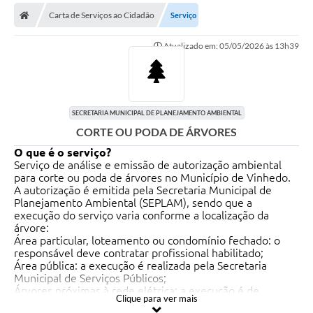
Secretarias
Carta de Serviços ao Cidadão
Serviço
Telefones
Atualizado em: 05/05/2026 às 13h39
Licitações
Transparência
SECRETARIA MUNICIPAL DE PLANEJAMENTO AMBIENTAL
Concursos e Processos Seletivos
CORTE OU PODA DE ÁRVORES
Inclusão e Acessibilidade
O que é o serviço?
Serviço de análise e emissão de autorização ambiental
Tributos Online
para corte ou poda de árvores no Município de Vinhedo.
A autorização é emitida pela Secretaria Municipal de
Planejamento Ambiental (SEPLAM), sendo que a
Cidadão
execução do serviço varia conforme a localização da
árvore:
Transporte Coletivo Municipal (Horários e
Área particular, loteamento ou condomínio fechado: o
Itinerários)
responsável deve contratar profissional habilitado;
Área pública: a execução é realizada pela Secretaria
Normas e Legislação
Municipal de Serviços Públicos;
Árvores próximas à rede elétrica: a execução é de
Clique para ver mais
responsabilidade da concessionária de energia elétrica.
Diário Oficial