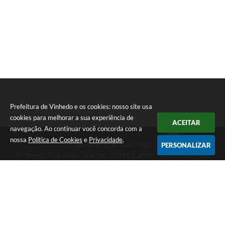
Prefeitura de Vinhedo e os cookies: nosso site usa
cookies para melhorar a sua experiência de
ACEITAR
navegação. Ao continuar você concorda com a
nossa
Política de Cookies
e
Privacidade
.
Telefone: (19) 3826-7800
PERSONALIZAR
Endereço: Rua João Corazzari, nº 394, Centro | CEP: 13280-091
Atendimento das 8 às 17 horas, de segunda a sexta-feira
CNPJ: 46.446.696/0001-85
Prefeitura de Vinhedo
Versão do Sistema:
3.5.3 - 19/06/2026