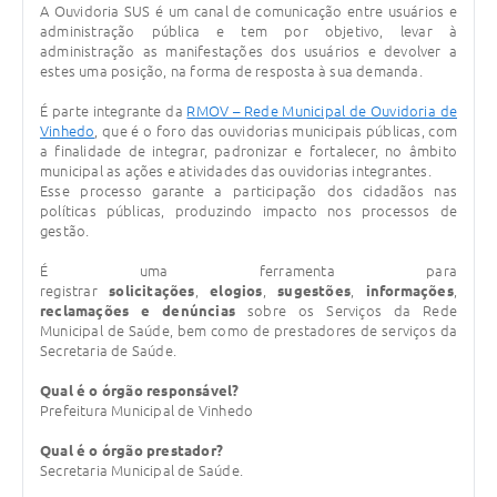
Carta de Serviços
A Ouvidoria SUS é um canal de comunicação entre usuários e
administração pública e tem por objetivo, levar à
administração as manifestações dos usuários e devolver a
Arquivos para Download
estes uma posição, na forma de resposta à sua demanda.
Galeria de Vídeos
É parte integrante da
RMOV – Rede Municipal de Ouvidoria de
Vinhedo
, que é o foro das ouvidorias municipais públicas, com
Contas Públicas
a finalidade de integrar, padronizar e fortalecer, no âmbito
municipal as ações e atividades das ouvidorias integrantes.
Legislação
Esse processo garante a participação dos cidadãos nas
políticas públicas, produzindo impacto nos processos de
gestão.
Links Úteis
É uma ferramenta para
Serviços Online
registrar
solicitações
,
elogios
,
sugestões
,
informações
,
reclamações e denúncias
sobre os Serviços da Rede
Municipal de Saúde, bem como de prestadores de serviços da
Secretaria de Saúde.
Qual é o órgão responsável?
Prefeitura Municipal de Vinhedo
Qual é o órgão prestador?
Secretaria Municipal de Saúde.