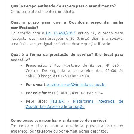
Qual o tempo estimado de espera para o atendimento?
O início do atendimento é imediato.
Qual o prazo para que a Ouvidoria responda minha
manifestação?
De acordo com a
Lei 13.460/2017
, artigo 16, o prazo para
resposta das manifestações é 30 (trinta) dias, prorrogável
uma única vez por igual período e desde que justificado.
Qual é a forma da prestação do serviço? E o local para
acessá-lo?
Presencial:
à Rua Monteiro de Barros, Nº 530 –
Centro. De segunda a sexta-feira das 08h00 às
16h30 (almoço das 12h00 às 13h00).
Por e-mail
:
ouvidoria.sus@vinhedo.sp.gov.br
Por telefone:
(19) 3826-7499 | Ramal: 3034
Pelo site:
Fala.BR - Plataforma Integrada de
Ouvidoria e Acesso à Informação
Como posso acompanhar o andamento do serviço?
Em contato direto com a ouvidoria presencialmente no
endereço, por telefone ou por e-mail, acima descritos.