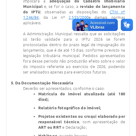
implicará a
adequação do Cadastro Imobiliário
Municipal
e, se for o caso, a
revisão do lançamento
do IPTU
, observadas as disposições do
CTM nº
1.246/84
, da Lei nº
2.555/2000
e demais normas
aplicáveis.
A Administração Municipal ressalta que as solicitações
só terão validade para o IPTU 2026 se forem
protocoladas dentro do prazo legal de impugnação do
lançamento, que é de até 15 dias, conforme previsto na
legislação tributária municipal. Pedidos apresentados
fora desse período não produzirão efeito sobre o valor
do imposto referente ao exercício de 2026, podendo
ser analisados apenas para exercícios futuros.
5. Da Documentação Necessária
Deverão ser apresentados, conforme o caso:
Matrícula do imóvel atualizada (até 180
dias);
Relatório fotográfico do imóvel;
Projetos existentes ou croqui elaborado por
responsável técnico
, com apresentação de
ART ou RRT
e Declaração;
Habite-se
, quando houver;