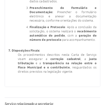
dados cadastrados.
Preenchimento do Formulário e
Documentação:
Preencher o formulário
eletrônico e anexar a documentação
necessária, conforme orientações do sistema.
Finalização e Protocolo
: Após a conclusão da
solicitação, o sistema realizará o
recebimento
automático do pedido
, com a
geração do
número de protocolo
para acompanhamento.
7. Disposições Finais:
Os procedimentos descritos nesta Carta de Serviço
visam assegurar a
correção cadastral
, a
justa
tributação
e a
transparência na relação entre o
Fisco Municipal e o contribuinte
, resguardados os
direitos previstos na legislação vigente.
Serviço relacionado a secretaria: