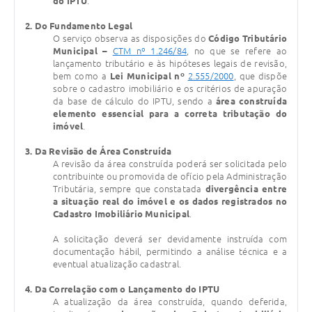
do IPTU
.
Carta de Serviços
2. Do Fundamento Legal
Arquivos para Download
O serviço observa as disposições do
Código Tributário
Municipal –
CTM nº 1.246/84
, no que se refere ao
Galeria de Vídeos
lançamento tributário e às hipóteses legais de revisão,
bem como a
Lei Municipal nº
2.555/2000
, que dispõe
sobre o cadastro imobiliário e os critérios de apuração
Contas Públicas
da base de cálculo do IPTU, sendo a
área construída
elemento essencial para a correta tributação do
Legislação
imóvel
.
Links Úteis
3. Da Revisão de Área Construída
A revisão da área construída poderá ser solicitada pelo
Serviços Online
contribuinte ou promovida de ofício pela Administração
Tributária, sempre que constatada
divergência entre
a situação real do imóvel e os dados registrados no
Cadastro Imobiliário Municipal
.
A solicitação deverá ser devidamente instruída com
documentação hábil, permitindo a análise técnica e a
eventual atualização cadastral.
4. Da Correlação com o Lançamento do IPTU
A atualização da área construída, quando deferida,