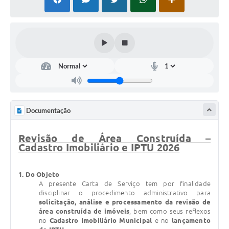
Defesa Civil
Convênios Terceiro Setor
Sistema de Protocolo
Poupatempo
Fala.BR
Documentação
Listagem dos CEPs de Vinhedo
Revisão de Área Construída –
Acesso à Informação
Cadastro Imobiliário e IPTU 2026
Contratos
1. Do Objeto
Associação dos Servidores Públicos Municipais de
A presente Carta de Serviço tem por finalidade
Vinhedo
disciplinar o procedimento administrativo para
solicitação, análise e processamento da revisão de
Audiências Públicas
área construída de imóveis
, bem como seus reflexos
no
Cadastro Imobiliário Municipal
e no
lançamento