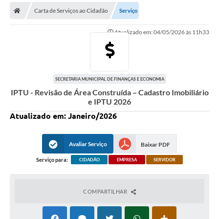
Secretarias
Carta de Serviços ao Cidadão
Serviço
Telefones
Atualizado em: 04/05/2026 às 11h33
Licitações
Transparência
SECRETARIA MUNICIPAL DE FINANÇAS E ECONOMIA
Concursos e Processos Seletivos
IPTU - Revisão de Área Construída – Cadastro Imobiliário
e IPTU 2026
Inclusão e Acessibilidade
Atualizado em: Janeiro/2026
Tributos Online
Cidadão
Avaliar Serviço
Baixar PDF
Serviço para:
CIDADÃO
EMPRESA
SERVIDOR
Transporte Coletivo Municipal (Horários e
Itinerários)
COMPARTILHAR
Normas e Legislação
Diário Oficial