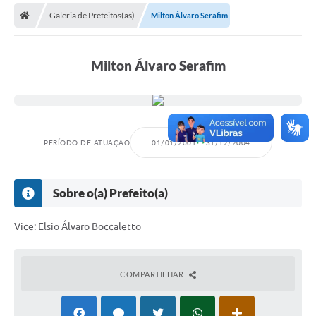
Secretarias
Galeria de Prefeitos(as)
Milton Álvaro Serafim
Telefones
Licitações
Milton Álvaro Serafim
Transparência
Concursos e Processos Seletivos
PERÍODO DE ATUAÇÃO
01/01/2001
31/12/2004
Inclusão e Acessibilidade
Tributos Online
Sobre o(a) Prefeito(a)
Cidadão
Vice: Elsio Álvaro Boccaletto
Transporte Coletivo Municipal (Horários e
Itinerários)
COMPARTILHAR
Normas e Legislação
Diário Oficial