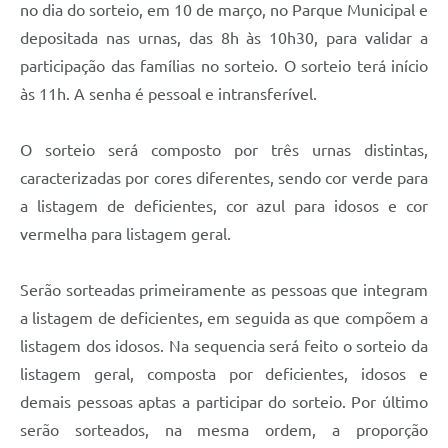
Carta de Serviços
no dia do sorteio, em 10 de março, no Parque Municipal e
depositada nas urnas, das 8h às 10h30, para validar a
Arquivos para Download
participação das famílias no sorteio. O sorteio terá início
Galeria de Vídeos
às 11h. A senha é pessoal e intransferível.
Contas Públicas
O sorteio será composto por três urnas distintas,
Legislação
caracterizadas por cores diferentes, sendo cor verde para
a listagem de deficientes, cor azul para idosos e cor
Links Úteis
vermelha para listagem geral.
Serviços Online
Serão sorteadas primeiramente as pessoas que integram
a listagem de deficientes, em seguida as que compõem a
listagem dos idosos. Na sequencia será feito o sorteio da
listagem geral, composta por deficientes, idosos e
demais pessoas aptas a participar do sorteio. Por último
serão sorteados, na mesma ordem, a proporção