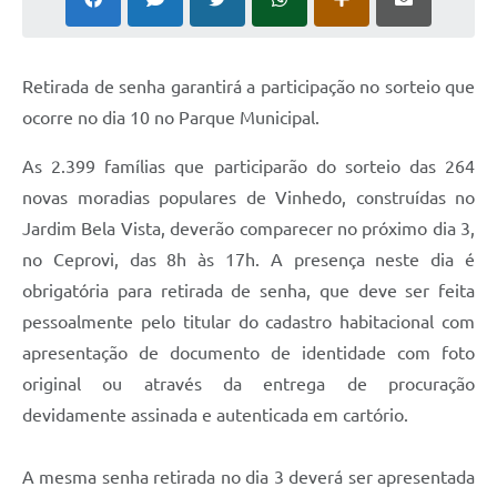
Defesa Civil
Convênios Terceiro Setor
Retirada de senha garantirá a participação no sorteio que
ocorre no dia 10 no Parque Municipal.
Sistema de Protocolo
As 2.399 famílias que participarão do sorteio das 264
Poupatempo
novas moradias populares de Vinhedo, construídas no
Fala.BR
Jardim Bela Vista, deverão comparecer no próximo dia 3,
no Ceprovi, das 8h às 17h. A presença neste dia é
Listagem dos CEPs de Vinhedo
obrigatória para retirada de senha, que deve ser feita
Acesso à Informação
pessoalmente pelo titular do cadastro habitacional com
Contratos
apresentação de documento de identidade com foto
original ou através da entrega de procuração
Associação dos Servidores Públicos Municipais de
Vinhedo
devidamente assinada e autenticada em cartório.
Audiências Públicas
A mesma senha retirada no dia 3 deverá ser apresentada