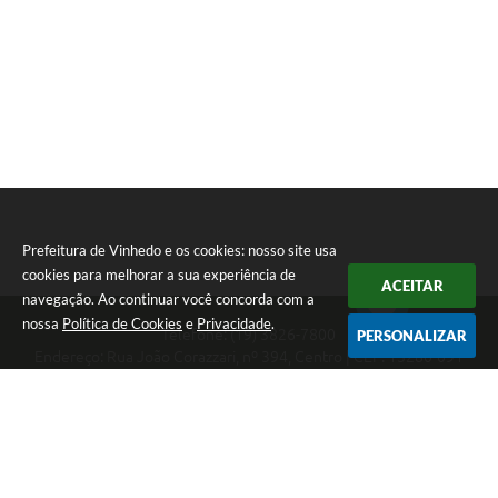
Prefeitura de Vinhedo e os cookies: nosso site usa
cookies para melhorar a sua experiência de
ACEITAR
navegação. Ao continuar você concorda com a
nossa
Política de Cookies
e
Privacidade
.
Telefone: (19) 3826-7800
PERSONALIZAR
Endereço: Rua João Corazzari, nº 394, Centro | CEP: 13280-091
Atendimento das 8 às 17 horas, de segunda a sexta-feira
CNPJ: 46.446.696/0001-85
Prefeitura de Vinhedo
Versão do Sistema:
3.5.3 - 19/06/2026