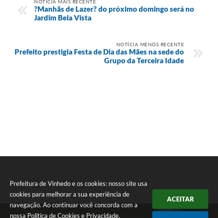
NOTÍCIA MAIS RECENTE
?Manhãs de Lazer? do próximo domingo será no
Jardim Bela Vista
NOTÍCIA MENOS RECENTE
Prefeito prestigia Festa de Dia das Mães na sede do
Grupo da Terceira Idade
Prefeitura de Vinhedo e os cookies: nosso site usa
cookies para melhorar a sua experiência de
ACEITAR
navegação. Ao continuar você concorda com a
nossa
Política de Cookies
e
Privacidade
.