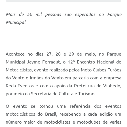
Defesa Civil
Mais de 50 mil pessoas são esperadas no Parque
Convênios Terceiro Setor
Municipal
Sistema de Protocolo
Poupatempo
Acontece no dias 27, 28 e 29 de maio, no Parque
Fala.BR
Municipal Jayme Ferragut, o 12º Encontro Nacional de
Listagem dos CEPs de Vinhedo
Motociclistas, evento realizado pelos Moto Clubes Furões
do Vento e Irmãos do Vento em parceria com a empresa
Acesso à Informação
Reda Eventos e com o apoio da Prefeitura de Vinhedo,
Contratos
por meio da Secretaria de Cultura e Turismo.
Associação dos Servidores Públicos Municipais de
Vinhedo
O evento se tornou uma referência dos eventos
motociclísticos do Brasil, recebendo a cada edição um
Audiências Públicas
número maior de motociclistas e motoclubes de varias