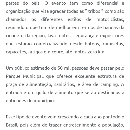
Carta de Serviços
partes do país. O evento tem como diferencial a
organização que visa agradar todas as ” tribos ” como são
Arquivos para Download
chamados os diferentes estilos de motociclistas,
Galeria de Vídeos
reunindo o que tem de melhor em termos de bandas da
cidade e da região, lava motos, segurança e expositores
Contas Públicas
que estarão comercializando desde botons, camisetas,
Legislação
capacetes, artigos em couro, até motos zero km.
Links Úteis
Um público estimado de 50 mil pessoas deve passar pelo
Serviços Online
Parque Municipal, que oferece excelente estrutura de
praça de alimentação, sanitários, e área de camping. A
entrada é um quilo de alimento que serão destinados a
entidades do município.
Esse tipo de evento vem crescendo a cada ano por todo o
Brasil, pois além de trazer entretenimento a população,