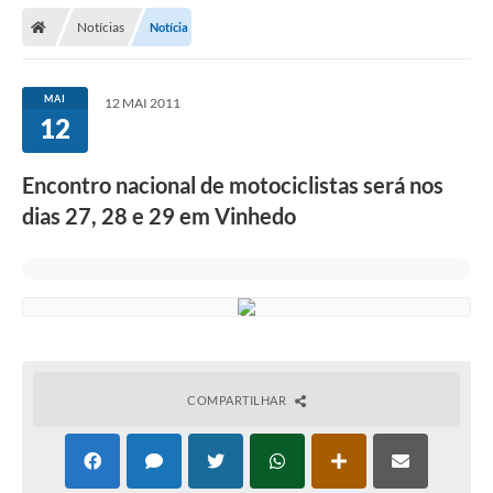
Secretarias
Notícias
Notícia
Telefones
Licitações
MAI
12 MAI 2011
12
Transparência
Encontro nacional de motociclistas será nos
Concursos e Processos Seletivos
dias 27, 28 e 29 em Vinhedo
Inclusão e Acessibilidade
Tributos Online
Cidadão
Transporte Coletivo Municipal (Horários e
Itinerários)
COMPARTILHAR
Normas e Legislação
Diário Oficial