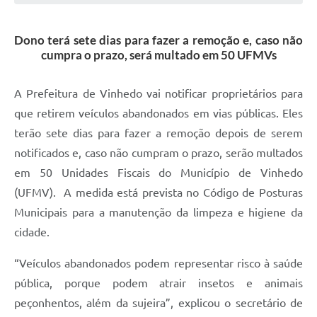
Defesa Civil
Dono terá sete dias para fazer a remoção e, caso não
Convênios Terceiro Setor
cumpra o prazo, será multado em 50 UFMVs
Sistema de Protocolo
A Prefeitura de Vinhedo vai notificar proprietários para
Poupatempo
que retirem veículos abandonados em vias públicas. Eles
terão sete dias para fazer a remoção depois de serem
Fala.BR
notificados e, caso não cumpram o prazo, serão multados
Listagem dos CEPs de Vinhedo
em 50 Unidades Fiscais do Município de Vinhedo
(UFMV). A medida está prevista no Código de Posturas
Acesso à Informação
Municipais para a manutenção da limpeza e higiene da
Contratos
cidade.
Associação dos Servidores Públicos Municipais de
“Veículos abandonados podem representar risco à saúde
Vinhedo
pública, porque podem atrair insetos e animais
Audiências Públicas
peçonhentos, além da sujeira”, explicou o secretário de