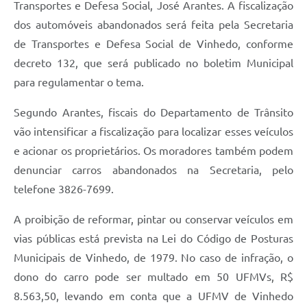
Carta de Serviços
Transportes e Defesa Social, José Arantes. A fiscalização
dos automóveis abandonados será feita pela Secretaria
Arquivos para Download
de Transportes e Defesa Social de Vinhedo, conforme
Galeria de Vídeos
decreto 132, que será publicado no boletim Municipal
para regulamentar o tema.
Contas Públicas
Segundo Arantes, fiscais do Departamento de Trânsito
Legislação
vão intensificar a fiscalização para localizar esses veículos
Links Úteis
e acionar os proprietários. Os moradores também podem
denunciar carros abandonados na Secretaria, pelo
Serviços Online
telefone 3826-7699.
A proibição de reformar, pintar ou conservar veículos em
vias públicas está prevista na Lei do Código de Posturas
Municipais de Vinhedo, de 1979. No caso de infração, o
dono do carro pode ser multado em 50 UFMVs, R$
8.563,50, levando em conta que a UFMV de Vinhedo