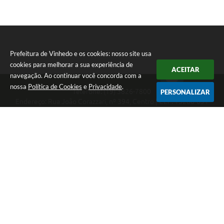
Prefeitura de Vinhedo e os cookies: nosso site usa
cookies para melhorar a sua experiência de
ACEITAR
navegação. Ao continuar você concorda com a
nossa
Política de Cookies
e
Privacidade
.
Telefone: (19) 3826-7800
PERSONALIZAR
Endereço: Rua João Corazzari, nº 394, Centro | CEP: 13280-091
Atendimento das 8 às 17 horas, de segunda a sexta-feira
CNPJ: 46.446.696/0001-85
Prefeitura de Vinhedo
Versão do Sistema:
3.5.3 - 19/06/2026
Portal atualizado em:
05/08/2026 17:31
Dados Abertos
Copyright Instar - 2006-2026. Todos os direitos reservados -
Instar Tecnologia