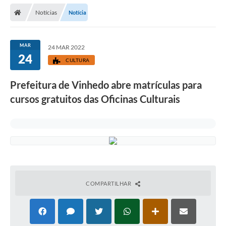
Secretarias
Notícias
Notícia
Telefones
Licitações
MAR
24 MAR 2022
24
CULTURA
Transparência
Prefeitura de Vinhedo abre matrículas para
Concursos e Processos Seletivos
cursos gratuitos das Oficinas Culturais
Inclusão e Acessibilidade
Tributos Online
Cidadão
Transporte Coletivo Municipal (Horários e
Itinerários)
COMPARTILHAR
Normas e Legislação
Diário Oficial