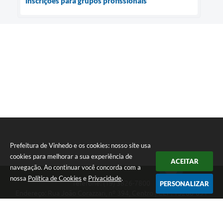
inscrições para grupos profissionais
Prefeitura de Vinhedo e os cookies: nosso site usa
cookies para melhorar a sua experiência de
ACEITAR
navegação. Ao continuar você concorda com a
nossa
Política de Cookies
e
Privacidade
.
Telefone: (19) 3826-7800
PERSONALIZAR
Endereço: Rua João Corazzari, nº 394, Centro | CEP: 13280-091
Atendimento das 8 às 17 horas, de segunda a sexta-feira
CNPJ: 46.446.696/0001-85