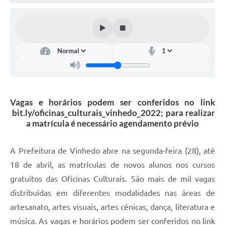
Defesa Civil
Convênios Terceiro Setor
Sistema de Protocolo
Poupatempo
Fala.BR
Vagas e horários podem ser conferidos no link
bit.ly/oficinas_culturais_vinhedo_2022; para realizar
Listagem dos CEPs de Vinhedo
a matrícula é necessário agendamento prévio
Acesso à Informação
A Prefeitura de Vinhedo abre na segunda-feira (28), até
Contratos
18 de abril, as matrículas de novos alunos nos cursos
gratuitos das Oficinas Culturais. São mais de mil vagas
Associação dos Servidores Públicos Municipais de
Vinhedo
distribuídas em diferentes modalidades nas áreas de
artesanato, artes visuais, artes cênicas, dança, literatura e
Audiências Públicas
música. As vagas e horários podem ser conferidos no link