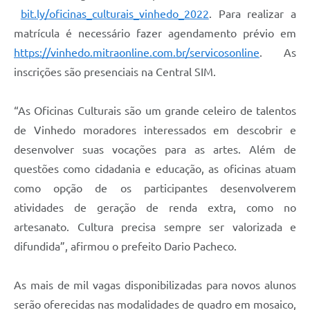
Carta de Serviços
bit.ly/oficinas_culturais_vinhedo_2022
. Para realizar a
matrícula é necessário fazer agendamento prévio em
Arquivos para Download
https://vinhedo.mitraonline.com.br/servicosonline
. As
Galeria de Vídeos
inscrições são presenciais na Central SIM.
Contas Públicas
“As Oficinas Culturais são um grande celeiro de talentos
Legislação
de Vinhedo moradores interessados em descobrir e
Links Úteis
desenvolver suas vocações para as artes. Além de
questões como cidadania e educação, as oficinas atuam
Serviços Online
como opção de os participantes desenvolverem
atividades de geração de renda extra, como no
artesanato. Cultura precisa sempre ser valorizada e
difundida”, afirmou o prefeito Dario Pacheco.
As mais de mil vagas disponibilizadas para novos alunos
serão oferecidas nas modalidades de quadro em mosaico,