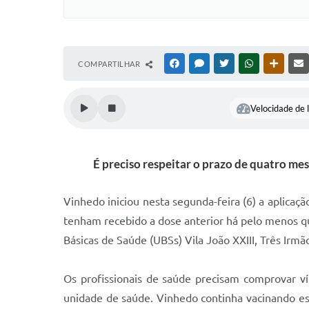
COMPARTILHAR
FACEBOOK
MESSENGER
TWITTER
WHATSAPP
OUTRAS
Velocidade de l
É preciso respeitar o prazo de quatro mes
Vinhedo iniciou nesta segunda-feira (6) a aplicaç
tenham recebido a dose anterior há pelo menos qu
Básicas de Saúde (UBSs) Vila João XXIII, Três Irmão
Os profissionais de saúde precisam comprovar ví
unidade de saúde. Vinhedo continha vacinando est