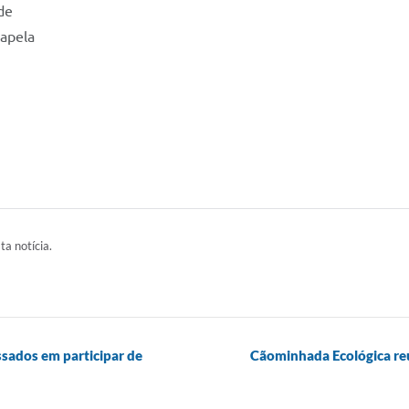
de
Capela
ta notícia.
ssados em participar de
Cãominhada Ecológica re