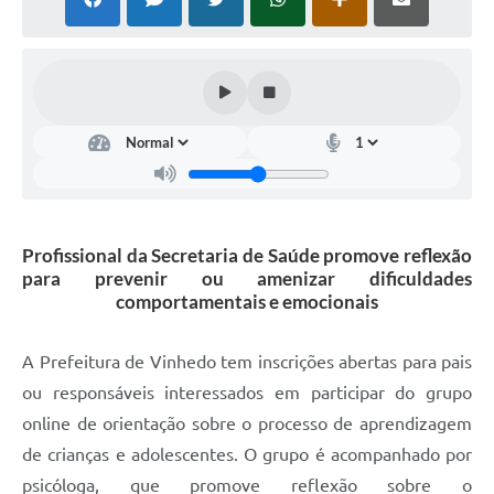
Defesa Civil
Convênios Terceiro Setor
Sistema de Protocolo
Poupatempo
Fala.BR
Profissional da Secretaria de Saúde promove reflexão
Listagem dos CEPs de Vinhedo
para prevenir ou amenizar dificuldades
comportamentais e emocionais
Acesso à Informação
Contratos
A Prefeitura de Vinhedo tem inscrições abertas para pais
ou responsáveis interessados em participar do grupo
Associação dos Servidores Públicos Municipais de
Vinhedo
online de orientação sobre o processo de aprendizagem
de crianças e adolescentes. O grupo é acompanhado por
Audiências Públicas
psicóloga, que promove reflexão sobre o