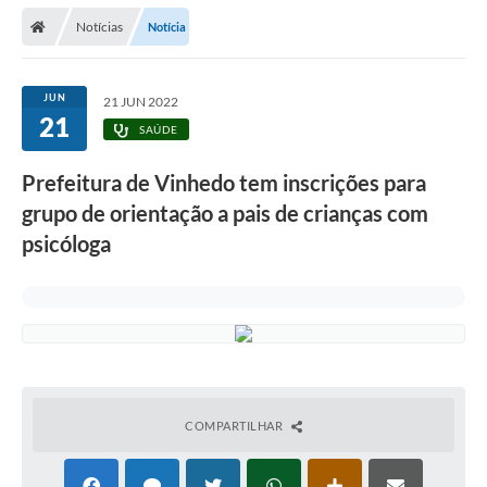
Secretarias
Notícias
Notícia
Telefones
Licitações
JUN
21 JUN 2022
21
SAÚDE
Transparência
Prefeitura de Vinhedo tem inscrições para
Concursos e Processos Seletivos
grupo de orientação a pais de crianças com
Inclusão e Acessibilidade
psicóloga
Tributos Online
Cidadão
Transporte Coletivo Municipal (Horários e
Itinerários)
COMPARTILHAR
Normas e Legislação
Diário Oficial