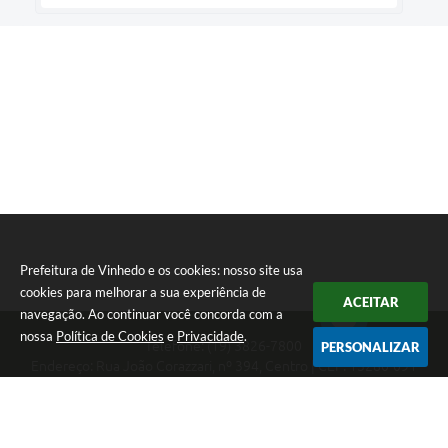
Prefeitura de Vinhedo e os cookies: nosso site usa
cookies para melhorar a sua experiência de
ACEITAR
navegação. Ao continuar você concorda com a
nossa
Política de Cookies
e
Privacidade
.
Telefone: (19) 3826-7800
PERSONALIZAR
Endereço: Rua João Corazzari, nº 394, Centro | CEP: 13280-091
Atendimento das 8 às 17 horas, de segunda a sexta-feira
CNPJ: 46.446.696/0001-85
Prefeitura de Vinhedo