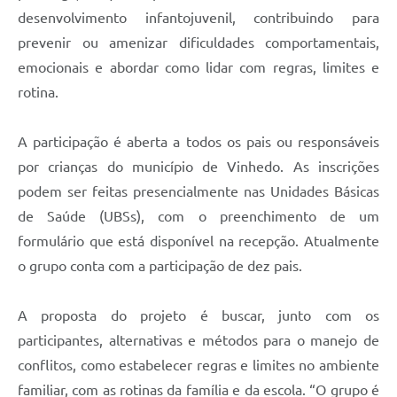
Carta de Serviços
desenvolvimento infantojuvenil, contribuindo para
prevenir ou amenizar dificuldades comportamentais,
Arquivos para Download
emocionais e abordar como lidar com regras, limites e
Galeria de Vídeos
rotina.
Contas Públicas
A participação é aberta a todos os pais ou responsáveis
Legislação
por crianças do município de Vinhedo. As inscrições
Links Úteis
podem ser feitas presencialmente nas Unidades Básicas
de Saúde (UBSs), com o preenchimento de um
Serviços Online
formulário que está disponível na recepção. Atualmente
o grupo conta com a participação de dez pais.
A proposta do projeto é buscar, junto com os
participantes, alternativas e métodos para o manejo de
conflitos, como estabelecer regras e limites no ambiente
familiar, com as rotinas da família e da escola. “O grupo é