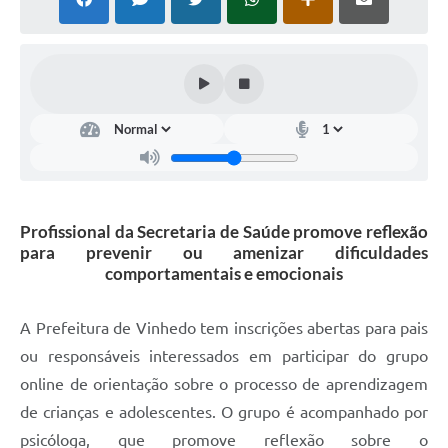
Defesa Civil
Convênios Terceiro Setor
Sistema de Protocolo
Poupatempo
Fala.BR
Profissional da Secretaria de Saúde promove reflexão
Listagem dos CEPs de Vinhedo
para prevenir ou amenizar dificuldades
comportamentais e emocionais
Acesso à Informação
Contratos
A Prefeitura de Vinhedo tem inscrições abertas para pais
ou responsáveis interessados em participar do grupo
Associação dos Servidores Públicos Municipais de
Vinhedo
online de orientação sobre o processo de aprendizagem
de crianças e adolescentes. O grupo é acompanhado por
Audiências Públicas
psicóloga, que promove reflexão sobre o