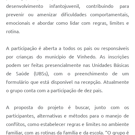
Carta de Serviços
desenvolvimento infantojuvenil, contribuindo para
prevenir ou amenizar dificuldades comportamentais,
Arquivos para Download
emocionais e abordar como lidar com regras, limites e
Galeria de Vídeos
rotina.
Contas Públicas
A participação é aberta a todos os pais ou responsáveis
Legislação
por crianças do município de Vinhedo. As inscrições
Links Úteis
podem ser feitas presencialmente nas Unidades Básicas
de Saúde (UBSs), com o preenchimento de um
Serviços Online
formulário que está disponível na recepção. Atualmente
o grupo conta com a participação de dez pais.
A proposta do projeto é buscar, junto com os
participantes, alternativas e métodos para o manejo de
conflitos, como estabelecer regras e limites no ambiente
familiar, com as rotinas da família e da escola. “O grupo é