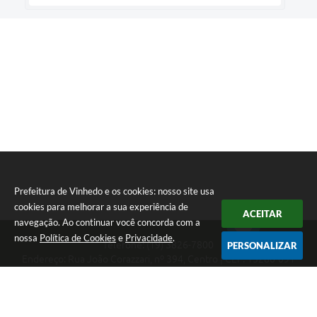
Prefeitura de Vinhedo e os cookies: nosso site usa
cookies para melhorar a sua experiência de
ACEITAR
navegação. Ao continuar você concorda com a
nossa
Política de Cookies
e
Privacidade
.
Telefone: (19) 3826-7800
PERSONALIZAR
Endereço: Rua João Corazzari, nº 394, Centro | CEP: 13280-091
Atendimento das 8 às 17 horas, de segunda a sexta-feira
CNPJ: 46.446.696/0001-85
Prefeitura de Vinhedo