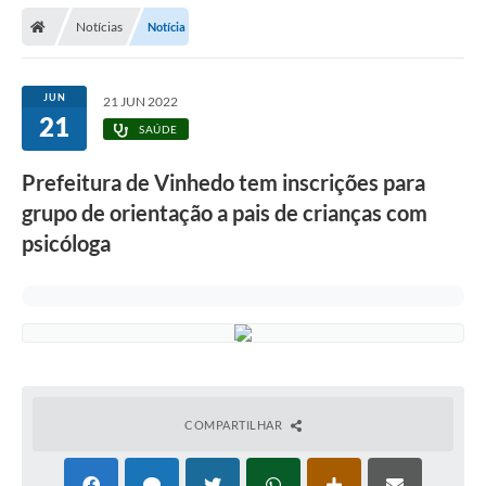
Secretarias
Notícias
Notícia
Telefones
Licitações
JUN
21 JUN 2022
21
SAÚDE
Transparência
Prefeitura de Vinhedo tem inscrições para
Concursos e Processos Seletivos
grupo de orientação a pais de crianças com
Inclusão e Acessibilidade
psicóloga
Tributos Online
Cidadão
Transporte Coletivo Municipal (Horários e
Itinerários)
COMPARTILHAR
Normas e Legislação
Diário Oficial