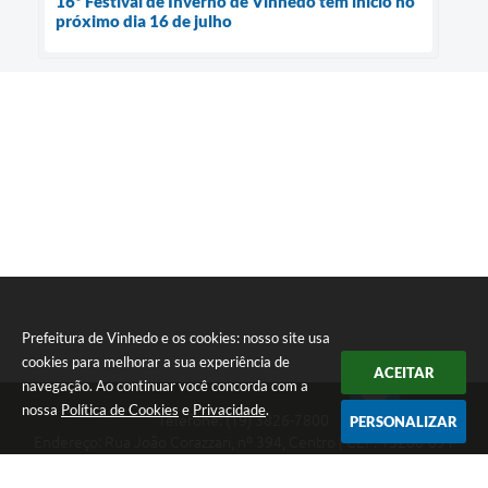
16º Festival de Inverno de Vinhedo tem início no
próximo dia 16 de julho
Prefeitura de Vinhedo e os cookies: nosso site usa
cookies para melhorar a sua experiência de
ACEITAR
navegação. Ao continuar você concorda com a
nossa
Política de Cookies
e
Privacidade
.
Telefone: (19) 3826-7800
PERSONALIZAR
Endereço: Rua João Corazzari, nº 394, Centro | CEP: 13280-091
Atendimento das 8 às 17 horas, de segunda a sexta-feira
CNPJ: 46.446.696/0001-85