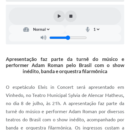
Defesa Civil
Convênios Terceiro Setor
Sistema de Protocolo
Poupatempo
Fala.BR
Apresentação faz parte da turnê do músico e
performer Adam Roman pelo Brasil com o show
Listagem dos CEPs de Vinhedo
inédito, banda e orquestra filarmônica
Acesso à Informação
O espetáculo Elvis in Concert será apresentado em
Contratos
Vinhedo, no Teatro Municipal Sylvia de Alencar Matheus,
no dia 8 de julho, às 21h. A apresentação faz parte da
Associação dos Servidores Públicos Municipais de
Vinhedo
turnê do músico e performer Adam Roman por diversos
teatros do Brasil com o show inédito, acompanhado por
Audiências Públicas
banda e orquestra filarmônica. Os ingressos custam a