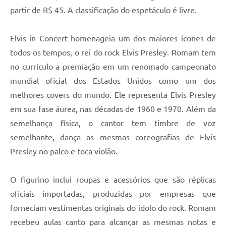
Carta de Serviços
partir de R$ 45. A classificação do espetáculo é livre.
Arquivos para Download
Elvis in Concert homenageia um dos maiores ícones de
Galeria de Vídeos
todos os tempos, o rei do rock Elvis Presley. Romam tem
Contas Públicas
no currículo a premiação em um renomado campeonato
mundial oficial dos Estados Unidos como um dos
Legislação
melhores covers do mundo. Ele representa Elvis Presley
Links Úteis
em sua fase áurea, nas décadas de 1960 e 1970. Além da
semelhança física, o cantor tem timbre de voz
Serviços Online
semelhante, dança as mesmas coreografias de Elvis
Presley no palco e toca violão.
O figurino inclui roupas e acessórios que são réplicas
oficiais importadas, produzidas por empresas que
forneciam vestimentas originais do ídolo do rock. Romam
recebeu aulas canto para alcançar as mesmas notas e