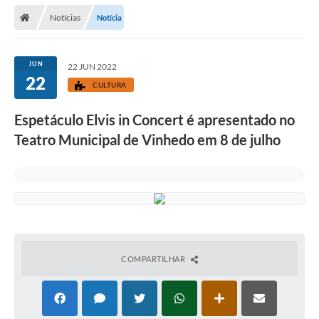
Secretarias
Notícias
Notícia
Telefones
Licitações
JUN
22 JUN 2022
22
CULTURA
Transparência
Espetáculo Elvis in Concert é apresentado no
Concursos e Processos Seletivos
Teatro Municipal de Vinhedo em 8 de julho
Inclusão e Acessibilidade
Tributos Online
Cidadão
Transporte Coletivo Municipal (Horários e
Itinerários)
COMPARTILHAR
Normas e Legislação
Diário Oficial