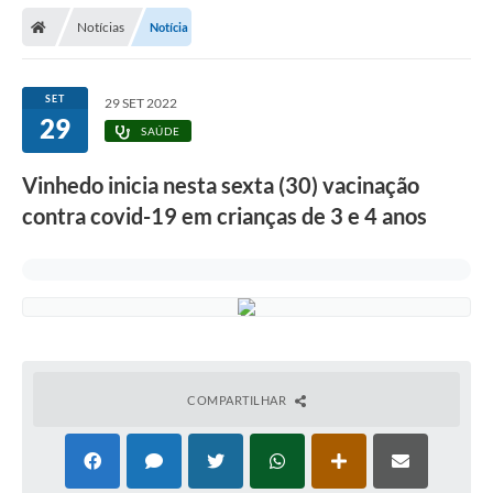
Secretarias
Notícias
Notícia
Telefones
Licitações
SET
29 SET 2022
29
SAÚDE
Transparência
Vinhedo inicia nesta sexta (30) vacinação
Concursos e Processos Seletivos
contra covid-19 em crianças de 3 e 4 anos
Inclusão e Acessibilidade
Tributos Online
Cidadão
Transporte Coletivo Municipal (Horários e
Itinerários)
COMPARTILHAR
Normas e Legislação
Diário Oficial