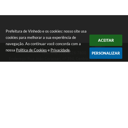
Prefeitura de Vinhedo e os cookies: nosso site usa
cookies para melhorar a sua experiência de
ACEITAR
navegação. Ao continuar você concorda com a
nossa
Política de Cookies
e
Privacidade
.
Telefone: (19) 3826-7800
PERSONALIZAR
Endereço: Rua João Corazzari, nº 394, Centro | CEP: 13280-091
Atendimento das 8 às 17 horas, de segunda a sexta-feira
CNPJ: 46.446.696/0001-85
Prefeitura de Vinhedo
Versão do Sistema:
3.5.3 - 19/06/2026
Portal atualizado em:
06/08/2026 17:25
Dados Abertos
Copyright Instar - 2006-2026. Todos os direitos reservados -
Instar Tecnologia