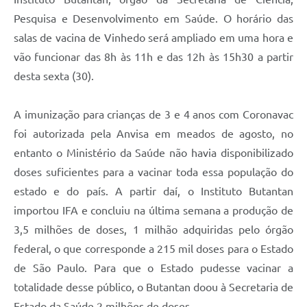
Carta de Serviços
Pesquisa e Desenvolvimento em Saúde. O horário das
Arquivos para Download
salas de vacina de Vinhedo será ampliado em uma hora e
vão funcionar das 8h às 11h e das 12h às 15h30 a partir
Galeria de Vídeos
desta sexta (30).
Contas Públicas
A imunização para crianças de 3 e 4 anos com Coronavac
Legislação
foi autorizada pela Anvisa em meados de agosto, no
Links Úteis
entanto o Ministério da Saúde não havia disponibilizado
doses suficientes para a vacinar toda essa população do
Serviços Online
estado e do país. A partir daí, o Instituto Butantan
importou IFA e concluiu na última semana a produção de
3,5 milhões de doses, 1 milhão adquiridas pelo órgão
federal, o que corresponde a 215 mil doses para o Estado
de São Paulo. Para que o Estado pudesse vacinar a
totalidade desse público, o Butantan doou à Secretaria de
Estado da Saúde 2 milhões de doses.