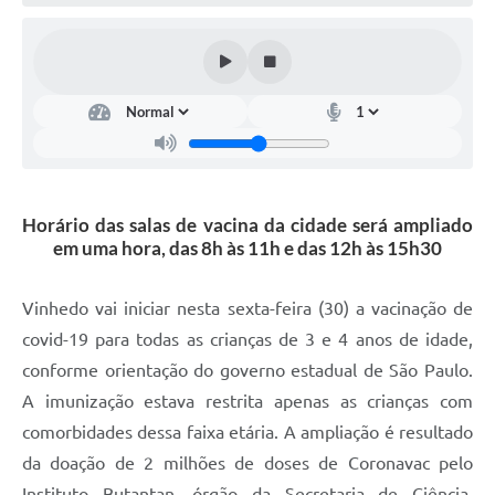
Defesa Civil
Convênios Terceiro Setor
Sistema de Protocolo
Poupatempo
Fala.BR
Horário das salas de vacina da cidade será ampliado
em uma hora, das 8h às 11h e das 12h às 15h30
Listagem dos CEPs de Vinhedo
Acesso à Informação
Vinhedo vai iniciar nesta sexta-feira (30) a vacinação de
covid-19 para todas as crianças de 3 e 4 anos de idade,
Contratos
conforme orientação do governo estadual de São Paulo.
Associação dos Servidores Públicos Municipais de
A imunização estava restrita apenas as crianças com
Vinhedo
comorbidades dessa faixa etária. A ampliação é resultado
Audiências Públicas
da doação de 2 milhões de doses de Coronavac pelo
Instituto Butantan, órgão da Secretaria de Ciência,