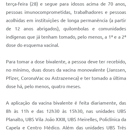
Carta de Serviços
terça-feira (28) e segue para idosos acima de 70 anos,
pessoas imunocomprometidas, trabalhadores e pessoas
Arquivos para Download
acolhidas em instituições de longa permanência (a partir
Galeria de Vídeos
de 12 anos abrigados), quilombolas e comunidades
indígenas que já tenham tomado, pelo menos, a 1ª e a 2ª
Contas Públicas
dose do esquema vacinal.
Legislação
Para tomar a dose bivalente, a pessoa deve ter recebido,
Links Úteis
no mínimo, duas doses da vacina monovalente (Janssen,
Serviços Online
Pfizer, CoronaVac ou Astrazeneca) e ter tomado a última
dose há, pelo menos, quatro meses.
A aplicação da vacina bivalente é feita diariamente, das
8h às 11h e das 12h30 às 15h30, nas unidades UBS
Planalto, UBS Vila João XXIII, UBS Meirelles, Policlínica da
Capela e Centro Médico. Além das unidades UBS Três