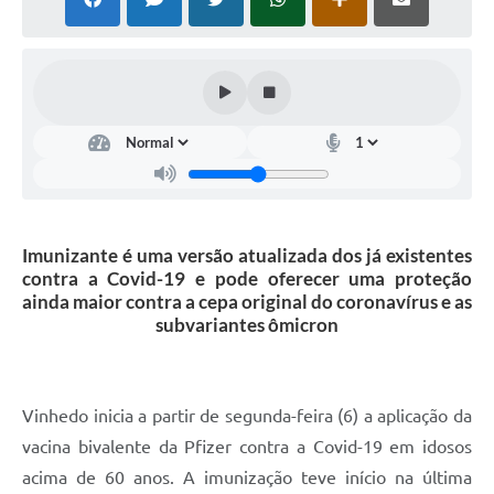
Defesa Civil
Convênios Terceiro Setor
Sistema de Protocolo
Poupatempo
Fala.BR
Imunizante é uma versão atualizada dos já existentes
Listagem dos CEPs de Vinhedo
contra a Covid-19 e pode oferecer uma proteção
ainda maior contra a cepa original do coronavírus e as
Acesso à Informação
subvariantes ômicron
Contratos
Associação dos Servidores Públicos Municipais de
Vinhedo
Vinhedo inicia a partir de segunda-feira (6) a aplicação da
vacina bivalente da Pfizer contra a Covid-19 em idosos
Audiências Públicas
acima de 60 anos. A imunização teve início na última