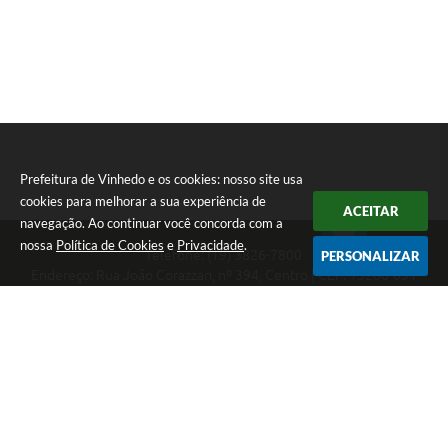
Prefeitura de Vinhedo e os cookies: nosso site usa
cookies para melhorar a sua experiência de
ACEITAR
navegação. Ao continuar você concorda com a
nossa
Política de Cookies
e
Privacidade
.
Telefone: (19) 3826-7800
PERSONALIZAR
Endereço: Rua João Corazzari, nº 394, Centro | CEP: 13280-091
Atendimento das 8 às 17 horas, de segunda a sexta-feira
CNPJ: 46.446.696/0001-85
Prefeitura de Vinhedo
Versão do Sistema:
3.5.3 - 19/06/2026
Portal atualizado em:
07/08/2026 17:17
Dados Abertos