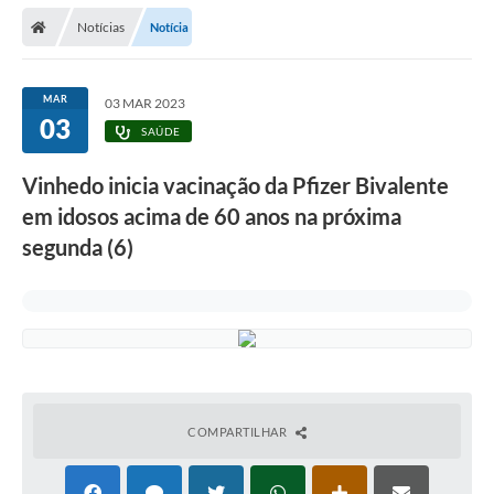
Secretarias
Notícias
Notícia
Telefones
Licitações
MAR
03 MAR 2023
03
SAÚDE
Transparência
Vinhedo inicia vacinação da Pfizer Bivalente
Concursos e Processos Seletivos
em idosos acima de 60 anos na próxima
Inclusão e Acessibilidade
segunda (6)
Tributos Online
Cidadão
Transporte Coletivo Municipal (Horários e
Itinerários)
COMPARTILHAR
Normas e Legislação
Diário Oficial