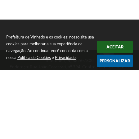
Prefeitura de Vinhedo e os cookies: nosso site usa
cookies para melhorar a sua experiência de
ACEITAR
navegação. Ao continuar você concorda com a
nossa
Política de Cookies
e
Privacidade
.
Telefone: (19) 3826-7800
PERSONALIZAR
Endereço: Rua João Corazzari, nº 394, Centro | CEP: 13280-091
Atendimento das 8 às 17 horas, de segunda a sexta-feira
CNPJ: 46.446.696/0001-85
Prefeitura de Vinhedo
Versão do Sistema:
3.5.3 - 19/06/2026
Portal atualizado em:
07/08/2026 10:54
Dados Abertos
Copyright Instar - 2006-2026. Todos os direitos reservados -
Instar Tecnologia