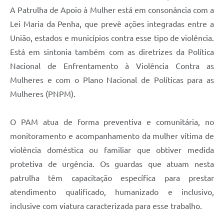
Carta de Serviços
A Patrulha de Apoio à Mulher está em consonância com a
Lei Maria da Penha, que prevê ações integradas entre a
Arquivos para Download
União, estados e municípios contra esse tipo de violência.
Galeria de Vídeos
Está em sintonia também com as diretrizes da Política
Contas Públicas
Nacional de Enfrentamento à Violência Contra as
Mulheres e com o Plano Nacional de Políticas para as
Legislação
Mulheres (PNPM).
Links Úteis
O PAM atua de forma preventiva e comunitária, no
Serviços Online
monitoramento e acompanhamento da mulher vítima de
violência doméstica ou familiar que obtiver medida
protetiva de urgência. Os guardas que atuam nesta
patrulha têm capacitação específica para prestar
atendimento qualificado, humanizado e inclusivo,
inclusive com viatura caracterizada para esse trabalho.