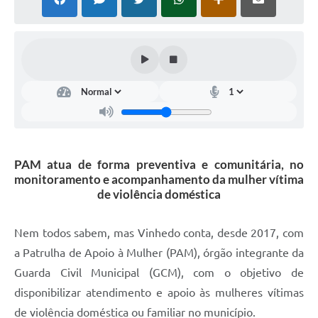
Defesa Civil
Convênios Terceiro Setor
Sistema de Protocolo
Poupatempo
Fala.BR
PAM atua de forma preventiva e comunitária, no
Listagem dos CEPs de Vinhedo
monitoramento e acompanhamento da mulher vítima
de violência doméstica
Acesso à Informação
Contratos
Nem todos sabem, mas Vinhedo conta, desde 2017, com
a Patrulha de Apoio à Mulher (PAM), órgão integrante da
Associação dos Servidores Públicos Municipais de
Vinhedo
Guarda Civil Municipal (GCM), com o objetivo de
disponibilizar atendimento e apoio às mulheres vítimas
Audiências Públicas
de violência doméstica ou familiar no município.