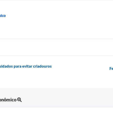
ico
idados para evitar criadouros
F
onômico