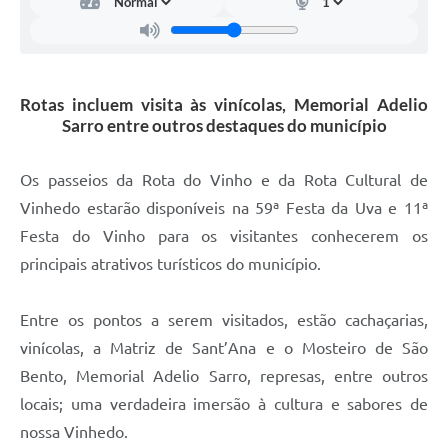
Carta de Serviços
Arquivos para Download
Galeria de Vídeos
Rotas incluem visita às vinícolas, Memorial Adelio
Sarro entre outros destaques do município
Contas Públicas
Legislação
Os passeios da Rota do Vinho e da Rota Cultural de
Vinhedo estarão disponíveis na 59ª Festa da Uva e 11ª
Links Úteis
Festa do Vinho para os visitantes conhecerem os
Serviços Online
principais atrativos turísticos do município.
Entre os pontos a serem visitados, estão cachaçarias,
vinícolas, a Matriz de Sant’Ana e o Mosteiro de São
Bento, Memorial Adelio Sarro, represas, entre outros
locais; uma verdadeira imersão à cultura e sabores de
nossa Vinhedo.