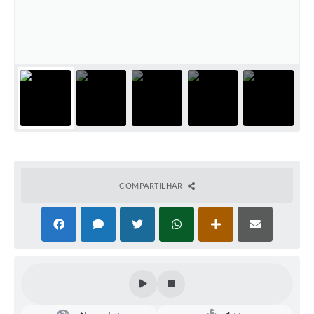
Defesa Civil
Convênios Terceiro Setor
Sistema de Protocolo
Poupatempo
Fala.BR
Listagem dos CEPs de Vinhedo
COMPARTILHAR
Acesso à Informação
Contratos
Associação dos Servidores Públicos Municipais de
Vinhedo
Audiências Públicas