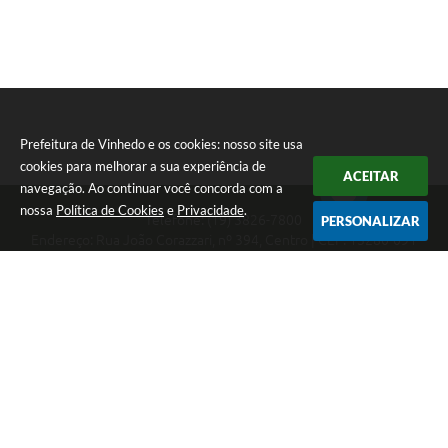
Prefeitura de Vinhedo e os cookies: nosso site usa
cookies para melhorar a sua experiência de
ACEITAR
navegação. Ao continuar você concorda com a
nossa
Política de Cookies
e
Privacidade
.
Telefone: (19) 3826-7800
PERSONALIZAR
Endereço: Rua João Corazzari, nº 394, Centro | CEP: 13280-091
Atendimento das 8 às 17 horas, de segunda a sexta-feira
CNPJ: 46.446.696/0001-85
Prefeitura de Vinhedo
Versão do Sistema:
3.5.3 - 19/06/2026
Portal atualizado em:
07/08/2026 17:17
Dados Abertos