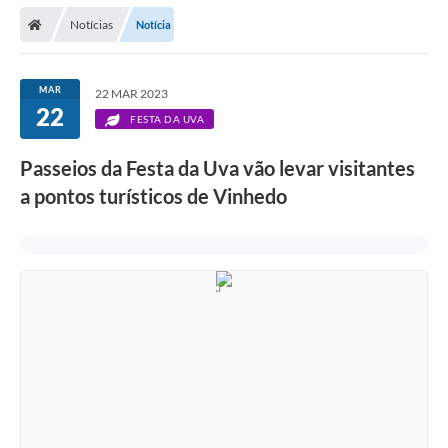
Secretarias
Notícias
Notícia
Telefones
Licitações
MAR
22 MAR 2023
22
FESTA DA UVA
Transparência
Passeios da Festa da Uva vão levar visitantes
Concursos e Processos Seletivos
a pontos turísticos de Vinhedo
Inclusão e Acessibilidade
Tributos Online
Cidadão
Transporte Coletivo Municipal (Horários e
Itinerários)
Normas e Legislação
Diário Oficial