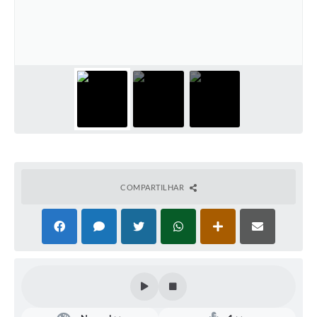
Defesa Civil
Convênios Terceiro Setor
Sistema de Protocolo
Poupatempo
Fala.BR
Listagem dos CEPs de Vinhedo
COMPARTILHAR
Acesso à Informação
Contratos
Associação dos Servidores Públicos Municipais de
Vinhedo
Audiências Públicas