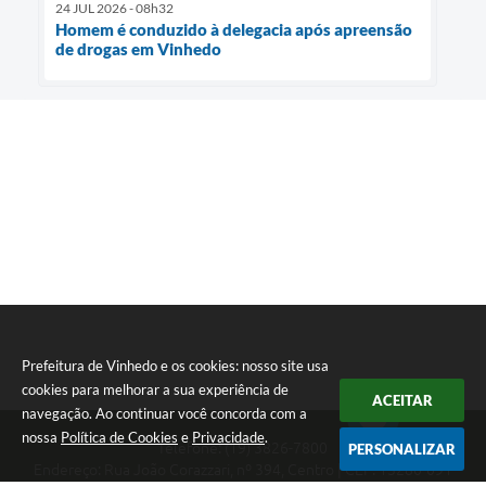
24 JUL 2026 - 08h32
Homem é conduzido à delegacia após apreensão
de drogas em Vinhedo
Prefeitura de Vinhedo e os cookies: nosso site usa
cookies para melhorar a sua experiência de
ACEITAR
navegação. Ao continuar você concorda com a
nossa
Política de Cookies
e
Privacidade
.
Telefone: (19) 3826-7800
PERSONALIZAR
Endereço: Rua João Corazzari, nº 394, Centro | CEP: 13280-091