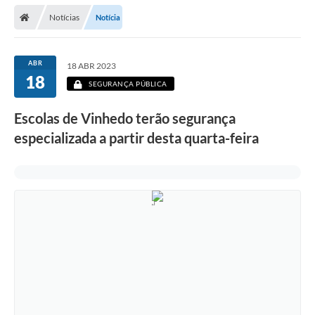
Secretarias
Notícias
Notícia
Telefones
Licitações
ABR
18 ABR 2023
18
SEGURANÇA PÚBLICA
Transparência
Escolas de Vinhedo terão segurança
Concursos e Processos Seletivos
especializada a partir desta quarta-feira
Inclusão e Acessibilidade
Tributos Online
Cidadão
Transporte Coletivo Municipal (Horários e
Itinerários)
Normas e Legislação
Diário Oficial