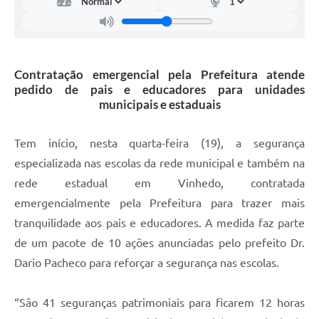
Carta de Serviços
Arquivos para Download
Galeria de Vídeos
Contratação emergencial pela Prefeitura atende
pedido de pais e educadores para unidades
Contas Públicas
municipais e estaduais
Legislação
Tem início, nesta quarta-feira (19), a segurança
Links Úteis
especializada nas escolas da rede municipal e também na
Serviços Online
rede estadual em Vinhedo, contratada
emergencialmente pela Prefeitura para trazer mais
tranquilidade aos pais e educadores. A medida faz parte
de um pacote de 10 ações anunciadas pelo prefeito Dr.
Dario Pacheco para reforçar a segurança nas escolas.
“São 41 seguranças patrimoniais para ficarem 12 horas