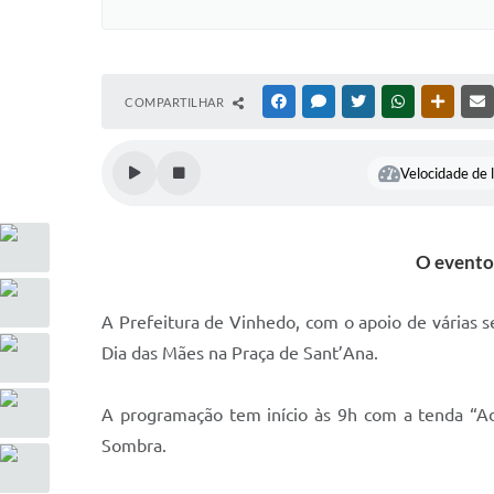
COMPARTILHAR
FACEBOOK
MESSENGER
TWITTER
WHATSAPP
OUTRAS
Velocidade de l
O evento 
A Prefeitura de Vinhedo, com o apoio de várias 
Dia das Mães na Praça de Sant’Ana.
A programação tem início às 9h com a tenda “Adot
Sombra.