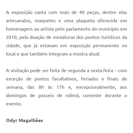
Carta de Serviços
A exposição conta com mais de 40 peças, dentre elas
Arquivos para Download
artesanatos, maquetes e uma plaqueta oferecida em
Galeria de Vídeos
homenagem ao artista pelo parlamento do município em
2010, pela doação de miniaturas dos pontos turísticos da
Contas Públicas
cidade, que já estavam em exposição permanente no
Legislação
local e que também integram a mostra atual.
Links Úteis
A visitação pode ser feita de segunda a sexta-feira – com
Serviços Online
exceção de pontos facultativos, feriados e finais de
semana, das 8h às 17h e, excepcionalmente, aos
domingos de passeio de rolimã, somente durante o
evento.
Odyr Magalhães