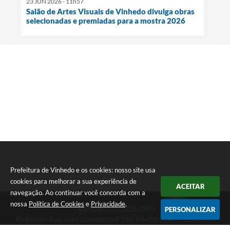
23 JUN 2026 - 11h57
Salão de Artes Visuais de Vinhedo divulga obras
selecionadas e premiadas para a mostra 2026
Prefeitura de Vinhedo e os cookies: nosso site usa
cookies para melhorar a sua experiência de
ACEITAR
navegação. Ao continuar você concorda com a
nossa
Política de Cookies
e
Privacidade
.
Telefone: (19) 3826-7800
PERSONALIZAR
Endereço: Rua João Corazzari, nº 394, Centro | CEP: 13280-091
Atendimento das 8 às 17 horas, de segunda a sexta-feira