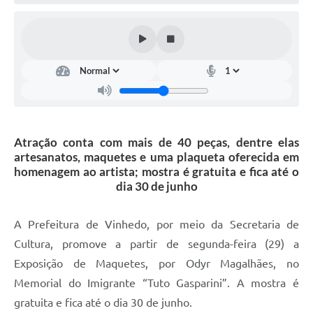
Defesa Civil
Convênios Terceiro Setor
Sistema de Protocolo
Poupatempo
Fala.BR
Atração conta com mais de 40 peças, dentre elas
artesanatos, maquetes e uma plaqueta oferecida em
Listagem dos CEPs de Vinhedo
homenagem ao artista; mostra é gratuita e fica até o
dia 30 de junho
Acesso à Informação
Contratos
A Prefeitura de Vinhedo, por meio da Secretaria de
Cultura, promove a partir de segunda-feira (29) a
Associação dos Servidores Públicos Municipais de
Vinhedo
Exposição de Maquetes, por Odyr Magalhães, no
Memorial do Imigrante “Tuto Gasparini”. A mostra é
Audiências Públicas
gratuita e fica até o dia 30 de junho.