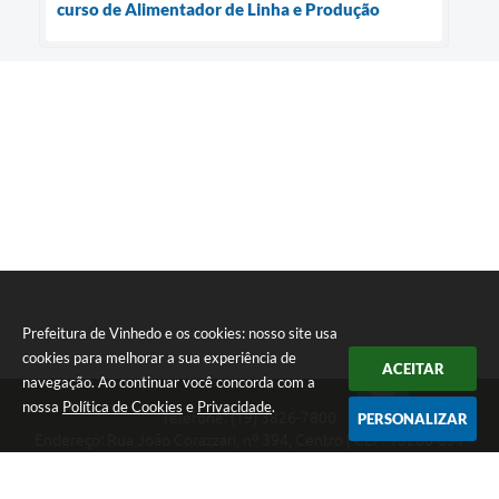
curso de Alimentador de Linha e Produção
Prefeitura de Vinhedo e os cookies: nosso site usa
cookies para melhorar a sua experiência de
ACEITAR
navegação. Ao continuar você concorda com a
nossa
Política de Cookies
e
Privacidade
.
Telefone: (19) 3826-7800
PERSONALIZAR
Endereço: Rua João Corazzari, nº 394, Centro | CEP: 13280-091
Atendimento das 8 às 17 horas, de segunda a sexta-feira
CNPJ: 46.446.696/0001-85