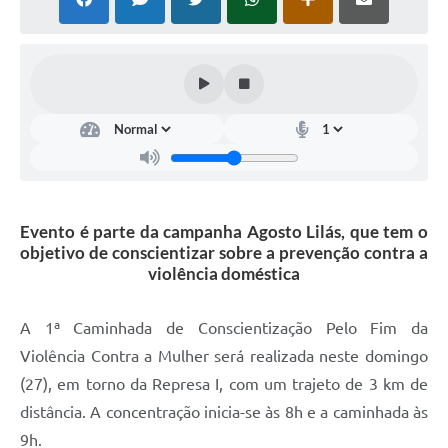
Defesa Civil
Convênios Terceiro Setor
Sistema de Protocolo
Poupatempo
Fala.BR
Evento é parte da campanha Agosto Lilás, que tem o
Listagem dos CEPs de Vinhedo
objetivo de conscientizar sobre a prevenção contra a
violência doméstica
Acesso à Informação
Contratos
A 1ª Caminhada de Conscientização Pelo Fim da
Violência Contra a Mulher será realizada neste domingo
Associação dos Servidores Públicos Municipais de
Vinhedo
(27), em torno da Represa I, com um trajeto de 3 km de
distância. A concentração inicia-se às 8h e a caminhada às
Audiências Públicas
9h.