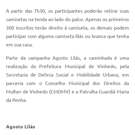
Carta de Serviços
A partir das 7h30, os participantes poderão retirar suas
Arquivos para Download
camisetas na tenda ao lado do palco. Apenas os primeiros
Galeria de Vídeos
300 inscritos terão direito à camiseta, os demais podem
participar com alguma camiseta lilás ou branca que tenha
Contas Públicas
em sua casa.
Legislação
Parte da campanha Agosto Lilás, a caminhada é uma
Links Úteis
realização da Prefeitura Municipal de Vinhedo, pela
Secretaria de Defesa Social e Mobilidade Urbana, em
Serviços Online
parceria com o Conselho Municipal dos Direitos da
Mulher de Vinhedo (CMDMV) e a Patrulha Guardiã Maria
da Penha.
Agosto Lilás