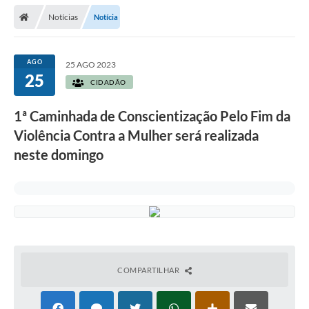
Secretarias
Notícias
Notícia
Telefones
Licitações
AGO
25 AGO 2023
25
CIDADÃO
Transparência
1ª Caminhada de Conscientização Pelo Fim da
Concursos e Processos Seletivos
Violência Contra a Mulher será realizada
Inclusão e Acessibilidade
neste domingo
Tributos Online
Cidadão
Transporte Coletivo Municipal (Horários e
Itinerários)
COMPARTILHAR
Normas e Legislação
Diário Oficial