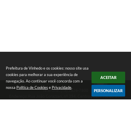
Prefeitura de Vinhedo e os cookies: nosso site usa
cookies para melhorar a sua experiência de
ACEITAR
navegação. Ao continuar você concorda com a
nossa
Política de Cookies
e
Privacidade
.
Telefone: (19) 3826-7800
PERSONALIZAR
Endereço: Rua João Corazzari, nº 394, Centro | CEP: 13280-091
Atendimento das 8 às 17 horas, de segunda a sexta-feira
CNPJ: 46.446.696/0001-85
Prefeitura de Vinhedo
Versão do Sistema:
3.5.3 - 19/06/2026