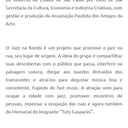
Carta de Serviços
Secretaria da Cultura, Economia e Indústria Criativas, com
Arquivos para Download
gestão e produção da Associação Paulista dos Amigos da
Arte.
Galeria de Vídeos
Contas Públicas
O Jazz na Kombi é um projeto que promove o jazz na
Legislação
rua, seu lugar de origem. A ideia do grupo é compartilhar
Links Úteis
suas descobertas com o público que passa, interferir na
paisagem sonora, chegar aos ouvidos distraídos dos
Serviços Online
transeuntes e atraí-los para degustar música boa e
consistente, fugindo do fast music. A atração vem para
ocupar a cidade com jazz, promover encontros de
pessoas, repensar a ocupação das ruas e agora também
do Memorial do Imigrante "Tuto Gasparini".