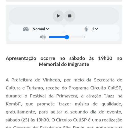
Defesa Civil
Convênios Terceiro Setor
Sistema de Protocolo
Poupatempo
Fala.BR
Apresentação ocorre no sábado às 19h30 no
Memorial do Imigrante
Listagem dos CEPs de Vinhedo
Acesso à Informação
A Prefeitura de Vinhedo, por meio da Secretaria de
Cultura e Turismo, recebe do Programa Circuito CultSP,
Contratos
durante o Festival da Primavera, a atração "Jazz na
Associação dos Servidores Públicos Municipais de
Kombi", que promete trazer música de qualidade,
Vinhedo
gratuitamente, para agitar o segundo dia de evento,
Audiências Públicas
sábado (23) às 19h30. O Circuito CultSP é uma realização
do Governo do Estado de São Paulo por meio de sua