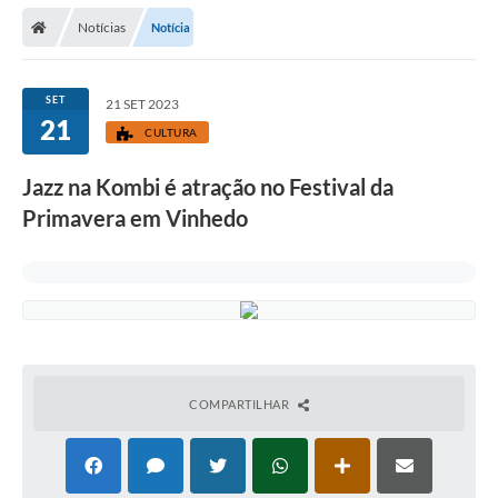
Secretarias
Notícias
Notícia
Telefones
Licitações
SET
21 SET 2023
21
CULTURA
Transparência
Jazz na Kombi é atração no Festival da
Concursos e Processos Seletivos
Primavera em Vinhedo
Inclusão e Acessibilidade
Tributos Online
Cidadão
Transporte Coletivo Municipal (Horários e
Itinerários)
COMPARTILHAR
Normas e Legislação
Diário Oficial