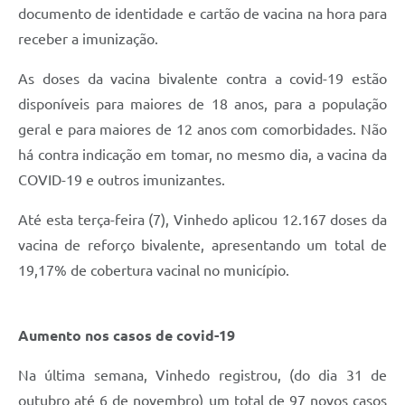
Carta de Serviços
documento de identidade e cartão de vacina na hora para
receber a imunização.
Arquivos para Download
As doses da vacina bivalente contra a covid-19 estão
Galeria de Vídeos
disponíveis para maiores de 18 anos, para a população
Contas Públicas
geral e para maiores de 12 anos com comorbidades. Não
há contra indicação em tomar, no mesmo dia, a vacina da
Legislação
COVID-19 e outros imunizantes.
Links Úteis
Até esta terça-feira (7), Vinhedo aplicou 12.167 doses da
Serviços Online
vacina de reforço bivalente, apresentando um total de
19,17% de cobertura vacinal no município.
Aumento nos casos de covid-19
Na última semana, Vinhedo registrou, (do dia 31 de
outubro até 6 de novembro) um total de 97 novos casos