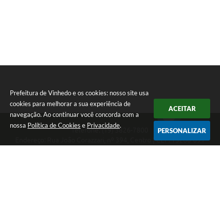
Prefeitura de Vinhedo e os cookies: nosso site usa
cookies para melhorar a sua experiência de
ACEITAR
navegação. Ao continuar você concorda com a
nossa
Política de Cookies
e
Privacidade
.
Telefone: (19) 3826-7800
PERSONALIZAR
Endereço: Rua João Corazzari, nº 394, Centro | CEP: 13280-091
Atendimento das 8 às 17 horas, de segunda a sexta-feira
CNPJ: 46.446.696/0001-85
Prefeitura de Vinhedo
Versão do Sistema:
3.5.3 - 19/06/2026
Portal atualizado em:
10/08/2026 16:56
Dados Abertos