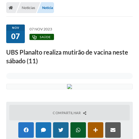
Secretarias
Notícias
Notícia
Telefones
Licitações
NOV
07 NOV 2023
07
SAÚDE
Transparência
UBS Planalto realiza mutirão de vacina neste
Concursos e Processos Seletivos
sábado (11)
Inclusão e Acessibilidade
Tributos Online
Cidadão
Transporte Coletivo Municipal (Horários e
Itinerários)
COMPARTILHAR
Normas e Legislação
Diário Oficial