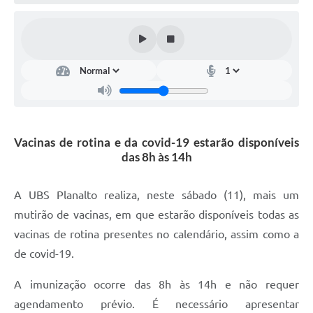
Defesa Civil
Convênios Terceiro Setor
Sistema de Protocolo
Poupatempo
Fala.BR
Vacinas de rotina e da covid-19 estarão disponíveis
das 8h às 14h
Listagem dos CEPs de Vinhedo
Acesso à Informação
A UBS Planalto realiza, neste sábado (11), mais um
mutirão de vacinas, em que estarão disponíveis todas as
Contratos
vacinas de rotina presentes no calendário, assim como a
Associação dos Servidores Públicos Municipais de
de covid-19.
Vinhedo
A imunização ocorre das 8h às 14h e não requer
Audiências Públicas
agendamento prévio. É necessário apresentar